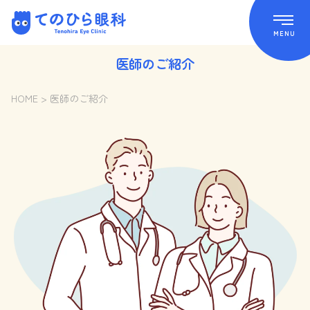
Skip
てのひら眼科 Tenohira Eye Clinic
to
content
MENU
医師のご紹介
HOME
>
医師のご紹介