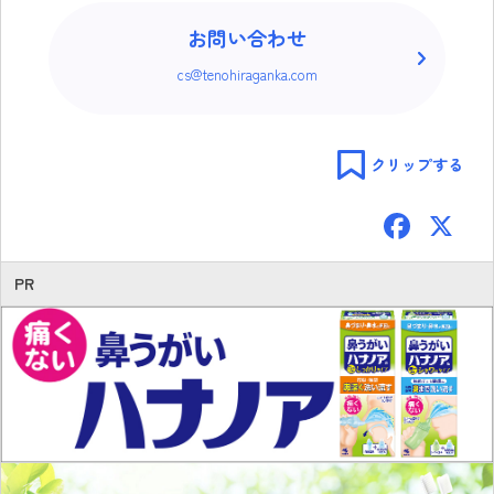
お問い合わせ
cs@tenohiraganka.com
クリップする
F
ac
e
PR
b
o
ok