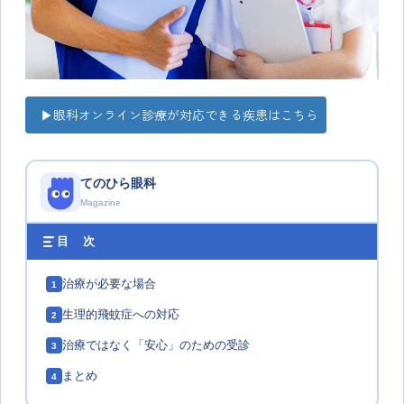
▶眼科オンライン診療が対応できる疾患はこちら
てのひら眼科
Magazine
目 次
治療が必要な場合
1
生理的飛蚊症への対応
2
治療ではなく「安心」のための受診
3
まとめ
4