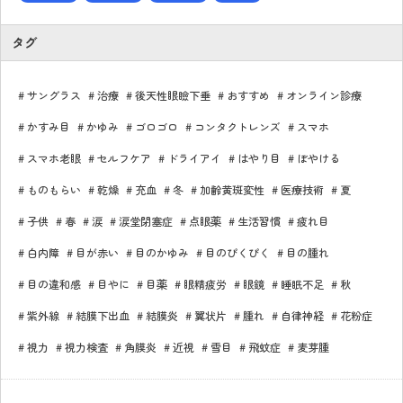
タグ
サングラス
治療
後天性眼瞼下垂
おすすめ
オンライン診療
かすみ目
かゆみ
ゴロゴロ
コンタクトレンズ
スマホ
スマホ老眼
セルフケア
ドライアイ
はやり目
ぼやける
ものもらい
乾燥
充血
冬
加齢黄斑変性
医療技術
夏
子供
春
涙
涙堂閉塞症
点眼薬
生活習慣
疲れ目
白内障
目が赤い
目のかゆみ
目のぴくぴく
目の腫れ
目の違和感
目やに
目薬
眼精疲労
眼鏡
睡眠不足
秋
紫外線
結膜下出血
結膜炎
翼状片
腫れ
自律神経
花粉症
視力
視力検査
角膜炎
近視
雪目
飛蚊症
麦芽腫