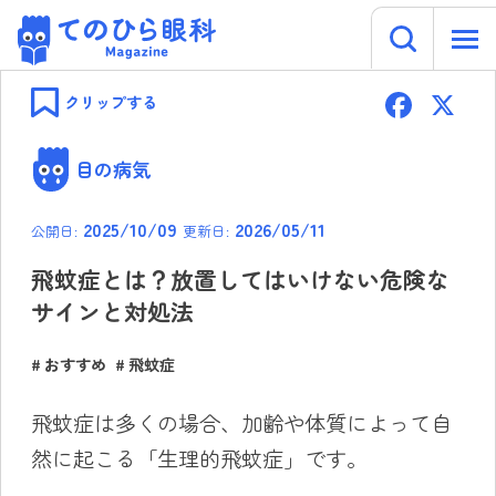
キーワー
てのひら眼科 Magazine
Skip
F
to
クリップする
content
ac
e
目の病気
b
2025/10/09
2026/05/11
公開日:
更新日:
o
ok
飛蚊症とは？放置してはいけない危険な
サインと対処法
おすすめ
飛蚊症
飛蚊症は多くの場合、加齢や体質によって自
然に起こる「生理的飛蚊症」です。