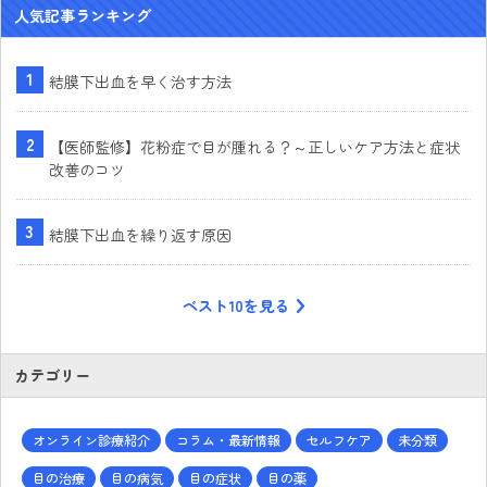
人気記事ランキング
結膜下出血を早く治す方法
【医師監修】花粉症で目が腫れる？～正しいケア方法と症状
改善のコツ
結膜下出血を繰り返す原因
ベスト10を見る
カテゴリー
オンライン診療紹介
コラム・最新情報
セルフケア
未分類
目の治療
目の病気
目の症状
目の薬