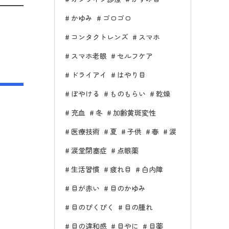
かゆみ
ゴロゴロ
コンタクトレンズ
スマホ
スマホ老眼
セルフケア
ドライアイ
はやり目
ぼやける
ものもらい
乾燥
充血
冬
加齢黄斑変性
医療技術
夏
子供
春
涙
涙堂閉塞症
点眼薬
生活習慣
疲れ目
白内障
目が赤い
目のかゆみ
目のぴくぴく
目の腫れ
目の違和感
目やに
目薬