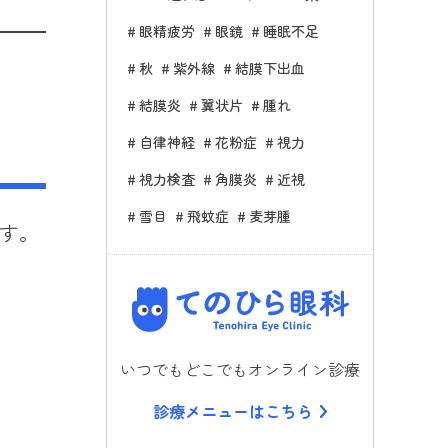
眼精疲労
眼鏡
睡眠不足
秋
紫外線
結膜下出血
結膜炎
翼状片
腫れ
自律神経
花粉症
視力
視力検査
角膜炎
近視
雪目
飛蚊症
麦芽腫
す。
てのひら
いつでもどこでもオンライン診療
診療メニューはこちら