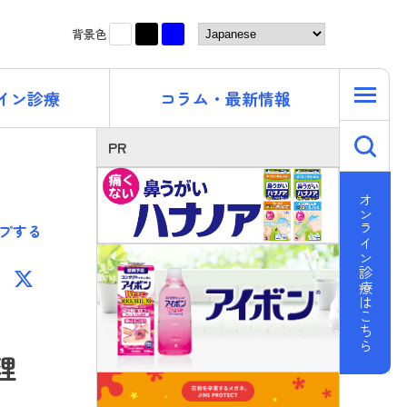
黒
青
白
背景色
イン診療
コラム・最新情報
キ
PR
オンライン診療はこちら
プする
F
X
ac
e
b
理
o