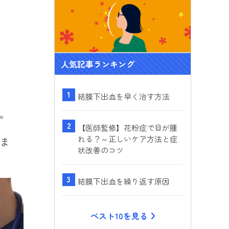
ok
人気記事ランキング
結膜下出血を早く治す方法
。
【医師監修】花粉症で目が腫
れる？～正しいケア方法と症
ま
状改善のコツ
結膜下出血を繰り返す原因
ベスト10を見る