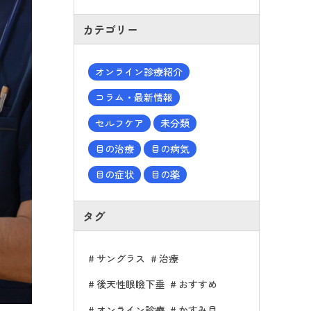
カテゴリー
オンライン診療紹介
コラム・最新情報
セルフケア
未分類
目の治療
目の病気
目の症状
目の薬
タグ
サングラス
治療
後天性眼瞼下垂
おすすめ
オンライン診療
かすみ目