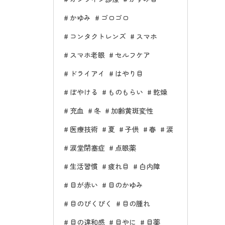
かゆみ
ゴロゴロ
コンタクトレンズ
スマホ
スマホ老眼
セルフケア
ドライアイ
はやり目
ぼやける
ものもらい
乾燥
充血
冬
加齢黄斑変性
医療技術
夏
子供
春
涙
涙堂閉塞症
点眼薬
生活習慣
疲れ目
白内障
目が赤い
目のかゆみ
目のぴくぴく
目の腫れ
目の違和感
目やに
目薬