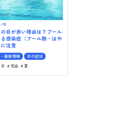
9-10
もの目が赤い理由は？プール
つる感染症（プール熱・はや
）に注意
ム・最新情報
目の症状
り目
充血
夏