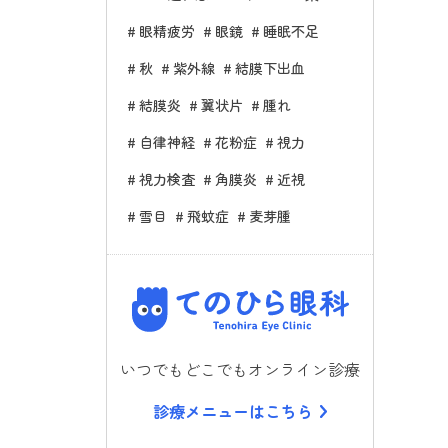
眼精疲労
眼鏡
睡眠不足
秋
紫外線
結膜下出血
結膜炎
翼状片
腫れ
自律神経
花粉症
視力
視力検査
角膜炎
近視
雪目
飛蚊症
麦芽腫
てのひら
いつでもどこでもオンライン診療
診療メニューはこちら