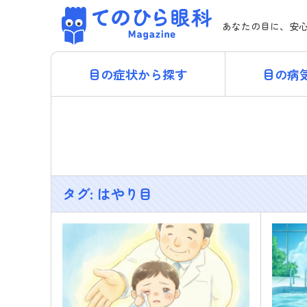
Skip
てのひら眼科 Magazi
to
あなたの目に、安
content
目の症状から探す
目の病
タグ:
はやり目