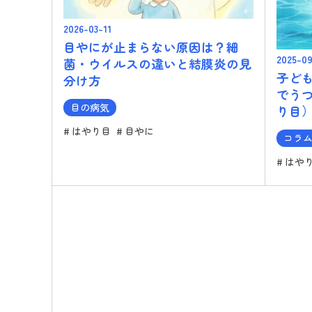
2026-03-11
目やにが止まらない原因は？細
2025-0
菌・ウイルスの違いと結膜炎の見
子ど
分け方
でう
目の病気
り目
はやり目
目やに
コラ
はや