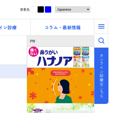
黒
青
白
背景色
イン診療
コラム・最新情報
キ
PR
オンライン診療はこちら