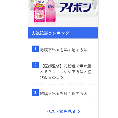
人気記事ランキング
結膜下出血を早く治す方法
【医師監修】花粉症で目が腫
れる？～正しいケア方法と症
状改善のコツ
結膜下出血を繰り返す原因
ベスト10を見る