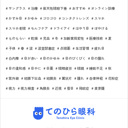
サングラス
治療
後天性眼瞼下垂
おすすめ
オンライン診療
かすみ目
かゆみ
ゴロゴロ
コンタクトレンズ
スマホ
スマホ老眼
セルフケア
ドライアイ
はやり目
ぼやける
ものもらい
乾燥
充血
冬
加齢黄斑変性
医療技術
夏
子供
春
涙
涙堂閉塞症
点眼薬
生活習慣
疲れ目
白内障
目が赤い
目のかゆみ
目のぴくぴく
目の腫れ
目の違和感
目やに
目薬
眼精疲労
眼鏡
睡眠不足
秋
紫外線
結膜下出血
結膜炎
翼状片
腫れ
自律神経
花粉症
視力
視力検査
角膜炎
近視
雪目
飛蚊症
麦芽腫
てのひら眼科