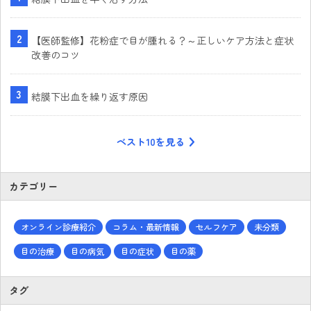
【医師監修】花粉症で目が腫れる？～正しいケア方法と症状
改善のコツ
結膜下出血を繰り返す原因
ベスト10を見る
カテゴリー
オンライン診療紹介
コラム・最新情報
セルフケア
未分類
目の治療
目の病気
目の症状
目の薬
タグ