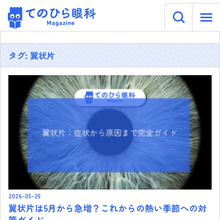
キーワー
てのひら眼科 Magazine
Skip
to
content
タグ:
翼状片
2026-05-25
翼状片は5月から急増？これからの熱い季節への対
策ガイド