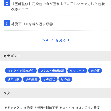
【医師監修】花粉症で目が腫れる？～正しいケア方法と症状
改善のコツ
結膜下出血を繰り返す原因
ベスト10を見る
カテゴリー
オンライン診療紹介
コラム・最新情報
セルフケア
未分類
目の治療
目の病気
目の症状
目の薬
タグ
サングラス
治療
後天性眼瞼下垂
おすすめ
オンライン診療