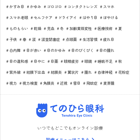
かすみ目
かゆみ
ゴロゴロ
コンタクトレンズ
スマホ
スマホ老眼
セルフケア
ドライアイ
はやり目
ぼやける
ものもらい
乾燥
充血
冬
加齢黄斑変性
医療技術
夏
子供
春
涙
涙堂閉塞症
点眼薬
生活習慣
疲れ目
白内障
目が赤い
目のかゆみ
目のぴくぴく
目の腫れ
目の違和感
目やに
目薬
眼精疲労
眼鏡
睡眠不足
秋
紫外線
結膜下出血
結膜炎
翼状片
腫れ
自律神経
花粉症
視力
視力検査
角膜炎
近視
雪目
飛蚊症
麦芽腫
てのひら眼科
いつでもどこでもオンライン診療
診療メニューはこちら