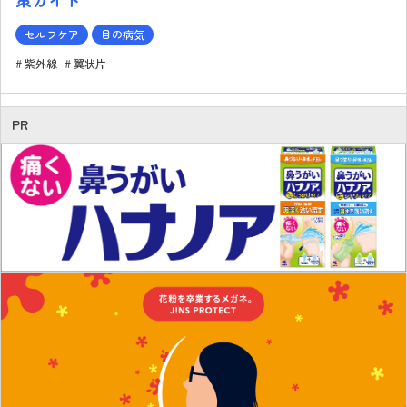
セルフケア
目の病気
紫外線
翼状片
PR