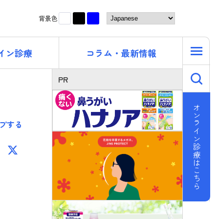
黒
青
白
背景色
イン診療
コラム・最新情報
キ
PR
オンライン診療はこちら
プする
F
X
ac
e
b
o