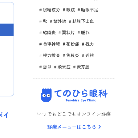
眼精疲労
眼鏡
睡眠不足
秋
紫外線
結膜下出血
結膜炎
翼状片
腫れ
自律神経
花粉症
視力
視力検査
角膜炎
近視
雪目
飛蚊症
麦芽腫
てのひら
ポイ
いつでもどこでもオンライン診療
診療メニューはこちら