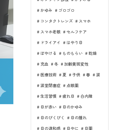
かゆみ
ゴロゴロ
コンタクトレンズ
スマホ
スマホ老眼
セルフケア
ドライアイ
はやり目
ぼやける
ものもらい
乾燥
充血
冬
加齢黄斑変性
医療技術
夏
子供
春
涙
涙堂閉塞症
点眼薬
生活習慣
疲れ目
白内障
目が赤い
目のかゆみ
目のぴくぴく
目の腫れ
目の違和感
目やに
目薬