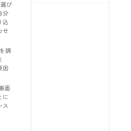
ー選び
自分
り込
わせ
を調
ま
原因
画面
とに
ンス