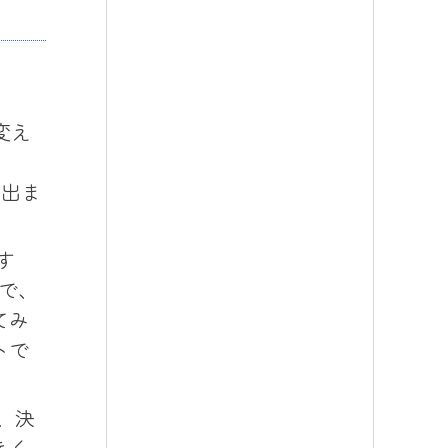
変え
の出ま
す
で、
てみ
トで
、決
きく