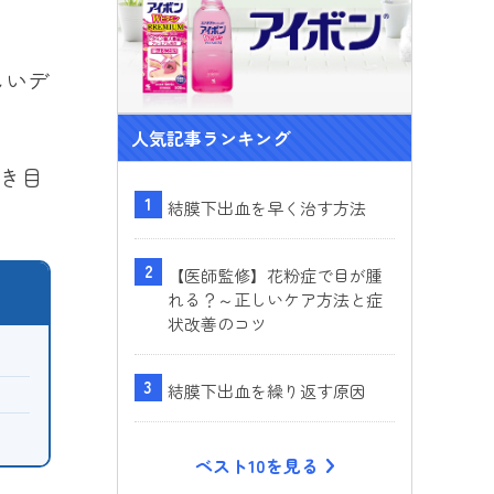
ok
しいデ
人気記事ランキング
き目
結膜下出血を早く治す方法
【医師監修】花粉症で目が腫
れる？～正しいケア方法と症
状改善のコツ
結膜下出血を繰り返す原因
ベスト10を見る