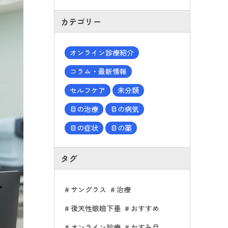
カテゴリー
オンライン診療紹介
コラム・最新情報
セルフケア
未分類
目の治療
目の病気
目の症状
目の薬
タグ
サングラス
治療
後天性眼瞼下垂
おすすめ
オンライン診療
かすみ目