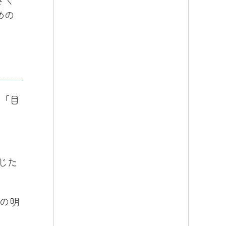
めの
「目
じた
の明