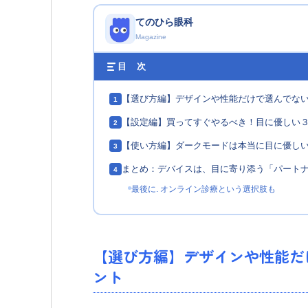
てのひら眼科
Magazine
目 次
【選び方編】デザインや性能だけで選んでな
1
【設定編】買ってすぐやるべき！目に優しい
2
【使い方編】ダークモードは本当に目に優し
3
まとめ：デバイスは、目に寄り添う「パート
4
最後に. オンライン診療という選択肢も
【選び方編】デザインや性能だ
ント