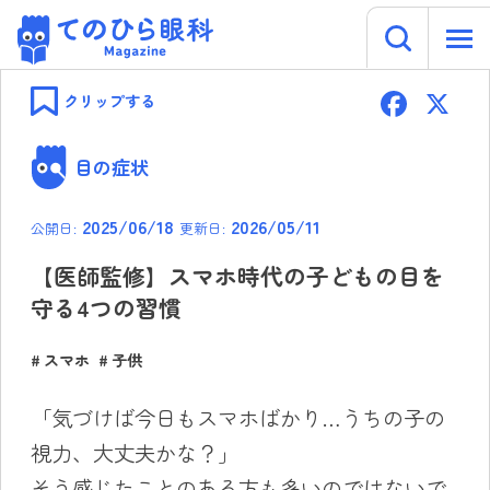
キーワー
てのひら眼科 Magazine
Skip
F
to
クリップする
content
ac
e
目の症状
b
2025/06/18
2026/05/11
公開日:
更新日:
o
ok
【医師監修】スマホ時代の子どもの目を
守る4つの習慣
スマホ
子供
「気づけば今日もスマホばかり…うちの子の
視力、大丈夫かな？」
そう感じたことのある方も多いのではないで