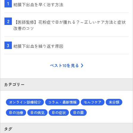
結膜下出血を早く治す方法
【医師監修】花粉症で目が腫れる？～正しいケア方法と症状
改善のコツ
結膜下出血を繰り返す原因
ベスト10を見る
カテゴリー
オンライン診療紹介
コラム・最新情報
セルフケア
未分類
目の治療
目の病気
目の症状
目の薬
タグ