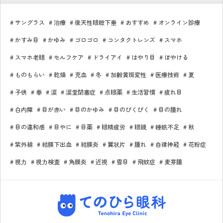
サングラス
治療
後天性眼瞼下垂
おすすめ
オンライン診療
かすみ目
かゆみ
ゴロゴロ
コンタクトレンズ
スマホ
スマホ老眼
セルフケア
ドライアイ
はやり目
ぼやける
ものもらい
乾燥
充血
冬
加齢黄斑変性
医療技術
夏
子供
春
涙
涙堂閉塞症
点眼薬
生活習慣
疲れ目
白内障
目が赤い
目のかゆみ
目のぴくぴく
目の腫れ
目の違和感
目やに
目薬
眼精疲労
眼鏡
睡眠不足
秋
紫外線
結膜下出血
結膜炎
翼状片
腫れ
自律神経
花粉症
視力
視力検査
角膜炎
近視
雪目
飛蚊症
麦芽腫
てのひら眼科