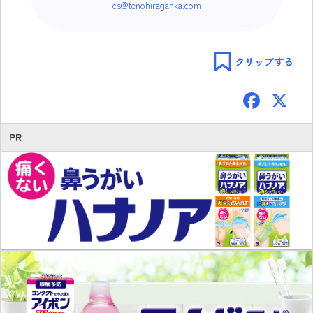
cs@tenohiraganka.com
クリップする
F
ac
e
PR
b
o
ok