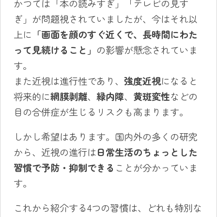
かつては「本の読みすぎ」「テレビの見す
ぎ」が問題視されていましたが、今はそれ以
上に
「画面を顔のすぐ近くで、長時間にわた
って見続けること」
の影響が懸念されていま
す。
また近視は進行性であり、
強度近視
になると
将来的に
網膜剥離
、
緑内障
、
黄斑変性
などの
目の合併症が生じるリスクも高まります。
しかし希望はあります。国内外の多くの研究
から、近視の進行は
日常生活のちょっとした
習慣で予防・抑制できる
ことが分かっていま
す。
これから紹介する4つの習慣は、どれも特別な