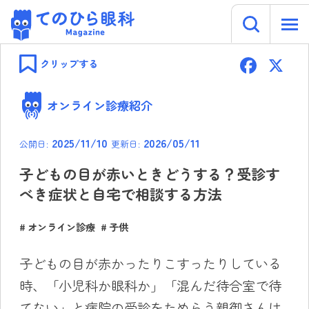
キーワー
てのひら眼科 Magazine
Skip
F
to
クリップする
content
ac
e
オンライン診療紹介
b
2025/11/10
2026/05/11
公開日:
更新日:
o
ok
子どもの目が赤いときどうする？受診す
べき症状と自宅で相談する方法
オンライン診療
子供
子どもの目が赤かったりこすったりしている
時、「小児科か眼科か」「混んだ待合室で待
てない」と病院の受診をためらう親御さんは