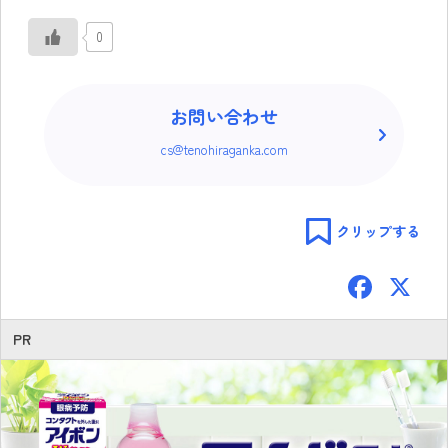
0
お問い合わせ
cs@tenohiraganka.com
クリップする
F
ac
e
PR
b
o
ok