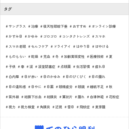
タグ
サングラス
治療
後天性眼瞼下垂
おすすめ
オンライン診療
かすみ目
かゆみ
ゴロゴロ
コンタクトレンズ
スマホ
スマホ老眼
セルフケア
ドライアイ
はやり目
ぼやける
ものもらい
乾燥
充血
冬
加齢黄斑変性
医療技術
夏
子供
春
涙
涙堂閉塞症
点眼薬
生活習慣
疲れ目
白内障
目が赤い
目のかゆみ
目のぴくぴく
目の腫れ
目の違和感
目やに
目薬
眼精疲労
眼鏡
睡眠不足
秋
紫外線
結膜下出血
結膜炎
翼状片
腫れ
自律神経
花粉症
視力
視力検査
角膜炎
近視
雪目
飛蚊症
麦芽腫
てのひら眼科