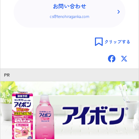
お問い合わせ
cs@tenohiraganka.com
クリップする
F
ac
e
PR
b
o
ok