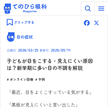
キーワー
てのひら眼科 Magazine
Skip
F
to
クリップする
content
ac
e
目の症状
b
2026/02/25
2026/05/11
公開日:
更新日:
o
ok
子どもが目をこする・見えにくい原因
は？新学期に多い目の不調を解説
オンライン診療
子供
「最近、目をよくこすっている気がする」
「黒板が見えにくいと言い出した」