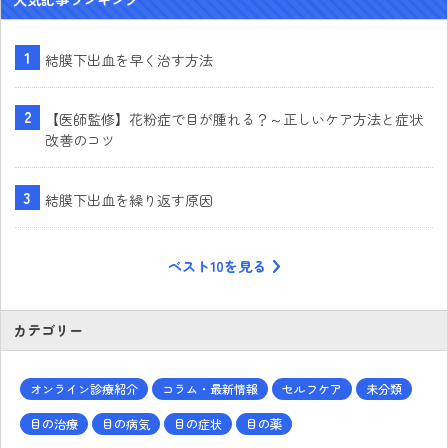
結膜下出血を早く治す方法
【医師監修】花粉症で目が腫れる？～正しいケア方法と症状
改善のコツ
結膜下出血を繰り返す原因
ベスト10を見る
カテゴリー
オンライン診療紹介
コラム・最新情報
セルフケア
未分類
目の治療
目の病気
目の症状
目の薬