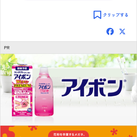
クリップする
F
ac
e
PR
b
o
ok