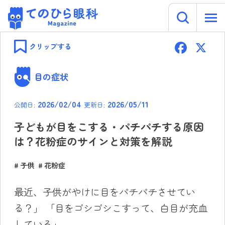
キーワー
てのひら眼科 Magazine
Skip
F
to
クリップする
content
ac
e
目の症状
b
2026/02/04
2026/05/11
公開日:
更新日:
o
ok
子どもが目をこする・パチパチする原因
は？花粉症のサインと対策を解説
子供
花粉症
最近、子供がやけに目をパチパチさせてい
る？」 「目をゴシゴシこすって、白目が充血
している」