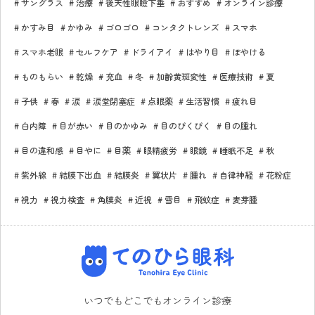
サングラス
治療
後天性眼瞼下垂
おすすめ
オンライン診療
かすみ目
かゆみ
ゴロゴロ
コンタクトレンズ
スマホ
スマホ老眼
セルフケア
ドライアイ
はやり目
ぼやける
ものもらい
乾燥
充血
冬
加齢黄斑変性
医療技術
夏
子供
春
涙
涙堂閉塞症
点眼薬
生活習慣
疲れ目
白内障
目が赤い
目のかゆみ
目のぴくぴく
目の腫れ
目の違和感
目やに
目薬
眼精疲労
眼鏡
睡眠不足
秋
紫外線
結膜下出血
結膜炎
翼状片
腫れ
自律神経
花粉症
視力
視力検査
角膜炎
近視
雪目
飛蚊症
麦芽腫
てのひら眼科
いつでもどこでもオンライン診療