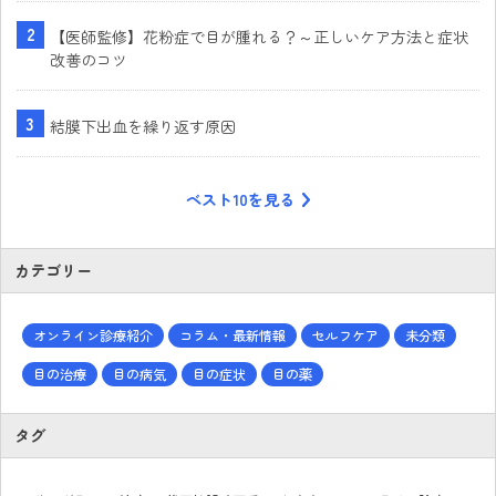
【医師監修】花粉症で目が腫れる？～正しいケア方法と症状
改善のコツ
結膜下出血を繰り返す原因
ベスト10を見る
カテゴリー
オンライン診療紹介
コラム・最新情報
セルフケア
未分類
目の治療
目の病気
目の症状
目の薬
タグ