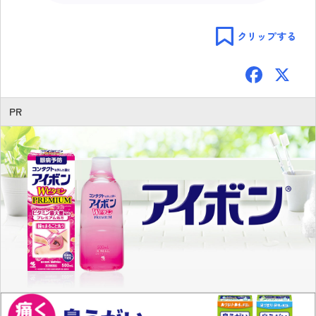
クリップする
F
ac
e
PR
b
o
ok