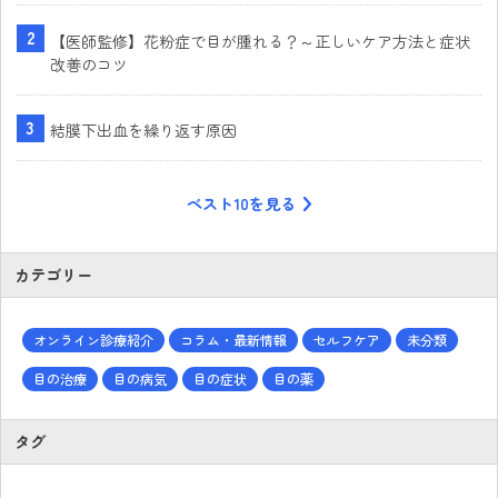
【医師監修】花粉症で目が腫れる？～正しいケア方法と症状
改善のコツ
結膜下出血を繰り返す原因
ベスト10を見る
カテゴリー
オンライン診療紹介
コラム・最新情報
セルフケア
未分類
目の治療
目の病気
目の症状
目の薬
タグ