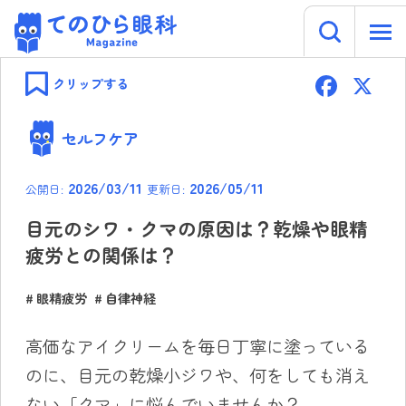
キーワー
てのひら眼科 Magazine
Skip
F
to
クリップする
content
ac
e
セルフケア
b
2026/03/11
2026/05/11
公開日:
更新日:
o
ok
目元のシワ・クマの原因は？乾燥や眼精
疲労との関係は？
眼精疲労
自律神経
高価なアイクリームを毎日丁寧に塗っている
のに、目元の乾燥小ジワや、何をしても消え
ない「クマ」に悩んでいませんか？