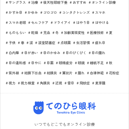
サングラス
治療
後天性眼瞼下垂
おすすめ
オンライン診療
かすみ目
かゆみ
ゴロゴロ
コンタクトレンズ
スマホ
スマホ老眼
セルフケア
ドライアイ
はやり目
ぼやける
ものもらい
乾燥
充血
冬
加齢黄斑変性
医療技術
夏
子供
春
涙
涙堂閉塞症
点眼薬
生活習慣
疲れ目
白内障
目が赤い
目のかゆみ
目のぴくぴく
目の腫れ
目の違和感
目やに
目薬
眼精疲労
眼鏡
睡眠不足
秋
紫外線
結膜下出血
結膜炎
翼状片
腫れ
自律神経
花粉症
視力
視力検査
角膜炎
近視
雪目
飛蚊症
麦芽腫
てのひら眼科
いつでもどこでもオンライン診療