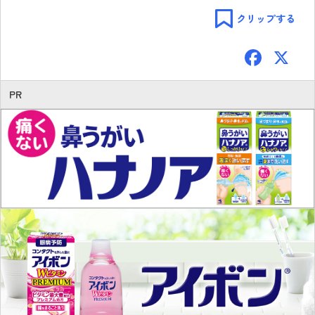
クリップする
F
ac
e
PR
b
o
ok