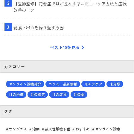
【医師監修】花粉症で目が腫れる？～正しいケア方法と症状
改善のコツ
結膜下出血を繰り返す原因
ベスト10を見る
カテゴリー
オンライン診療紹介
コラム・最新情報
セルフケア
未分類
目の治療
目の病気
目の症状
目の薬
タグ
サングラス
治療
後天性眼瞼下垂
おすすめ
オンライン診療