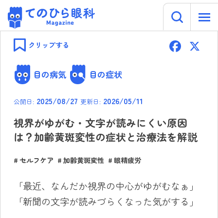
キーワー
てのひら眼科 Magazine
Skip
F
to
クリップする
content
ac
e
目の病気
目の症状
b
2025/08/27
2026/05/11
公開日:
更新日:
o
ok
視界がゆがむ・文字が読みにくい原因
は？加齢黄斑変性の症状と治療法を解説
セルフケア
加齢黄斑変性
眼精疲労
「最近、なんだか視界の中心がゆがむなぁ」
「新聞の文字が読みづらくなった気がする」