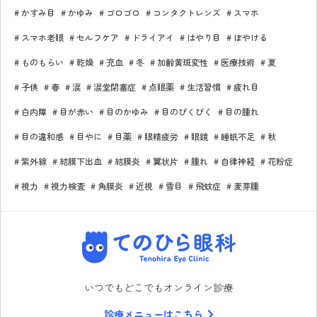
かすみ目
かゆみ
ゴロゴロ
コンタクトレンズ
スマホ
スマホ老眼
セルフケア
ドライアイ
はやり目
ぼやける
ものもらい
乾燥
充血
冬
加齢黄斑変性
医療技術
夏
子供
春
涙
涙堂閉塞症
点眼薬
生活習慣
疲れ目
白内障
目が赤い
目のかゆみ
目のぴくぴく
目の腫れ
目の違和感
目やに
目薬
眼精疲労
眼鏡
睡眠不足
秋
紫外線
結膜下出血
結膜炎
翼状片
腫れ
自律神経
花粉症
視力
視力検査
角膜炎
近視
雪目
飛蚊症
麦芽腫
てのひら眼科
いつでもどこでもオンライン診療
診療メニューはこちら