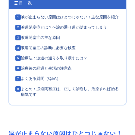
目 次
涙が止まらない原因はひとつじゃない！主な原因を紹介
1
涙道閉塞症とは？〜涙の通り道が詰まってしまう
2
涙道閉塞症の主な原因
3
涙道閉塞症の診断に必要な検査
4
治療法：涙道の通りを取り戻すには？
5
治療後の経過と生活の注意点
6
よくある質問（Q&A）
7
まとめ：涙道閉塞症は、正しく診断し、治療すれば治る
8
病気です
涙が止まらない原因はひとつじゃない！