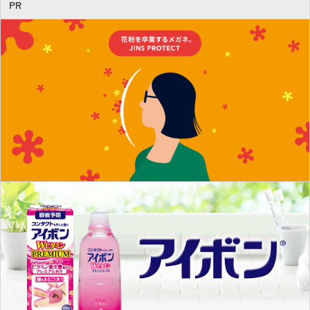
e
PR
b
o
ok