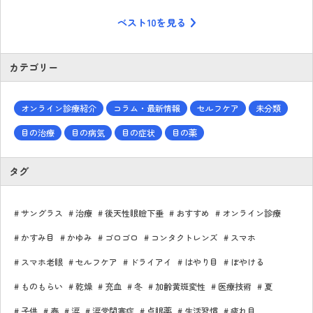
ベスト10を見る
カテゴリー
オンライン診療紹介
コラム・最新情報
セルフケア
未分類
目の治療
目の病気
目の症状
目の薬
タグ
サングラス
治療
後天性眼瞼下垂
おすすめ
オンライン診療
かすみ目
かゆみ
ゴロゴロ
コンタクトレンズ
スマホ
スマホ老眼
セルフケア
ドライアイ
はやり目
ぼやける
ものもらい
乾燥
充血
冬
加齢黄斑変性
医療技術
夏
子供
春
涙
涙堂閉塞症
点眼薬
生活習慣
疲れ目