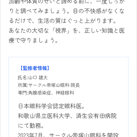
加齢や体質のせいと諦める前に、一度しっか
りと調べてみましょう。目の不快感がなくな
るだけで、生活の質はぐっと上がります。
あなたの大切な「視界」を、正しい知識と医
療で守りましょう。
【監修者情報】
⽒名:山口 雄大
所属:サークル帝塚山眼科 院長
専⾨:角膜感染症、神経眼科
日本眼科学会認定眼科医。
和歌山県立医科大学、済生会有田病院
にて勤務。
2023年7月、サークル帝塚山眼科を開設