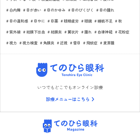
白内障
目が赤い
目のかゆみ
目のぴくぴく
目の腫れ
目の違和感
目やに
目薬
眼精疲労
眼鏡
睡眠不足
秋
紫外線
結膜下出血
結膜炎
翼状片
腫れ
自律神経
花粉症
視力
視力検査
角膜炎
近視
雪目
飛蚊症
麦芽腫
てのひら眼科
いつでもどこでもオンライン診療
診療メニューはこちら
てのひら眼科