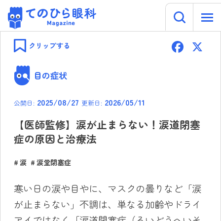
キーワー
てのひら眼科 Magazine
Skip
F
to
クリップする
content
ac
e
目の症状
b
2025/08/27
2026/05/11
公開日:
更新日:
o
ok
【医師監修】涙が止まらない！涙道閉塞
症の原因と治療法
涙
涙堂閉塞症
寒い日の涙や目やに、マスクの曇りなど「涙
が止まらない」不調は、単なる加齢やドライ
アイではなく「涙道閉塞症（るいどうへいそ