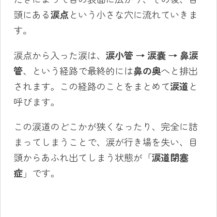
頭にある
涙点
という小さな穴に流れていきま
す。
涙点から入った涙は、
涙小管 → 涙嚢 → 鼻涙
管
、という経路で最終的には
鼻の奥
へと排出
されます。この経路のことをまとめて
涙道
と
呼びます。
この涙道のどこかが狭くなったり、完全に詰
まってしまうことで、涙が行き場を失い、目
頭からあふれ出てしまう状態が「
涙道閉塞
症
」です。