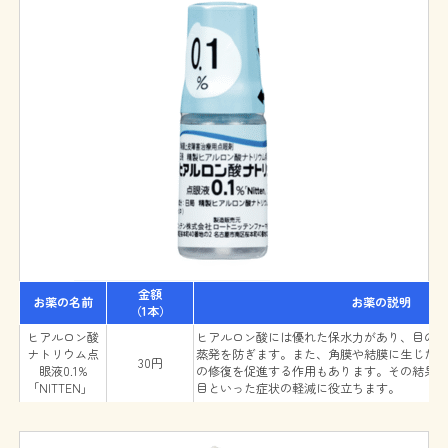
金額
お薬の名前
お薬の説明
（1本）
ヒアルロン酸
ヒアルロン酸には優れた保水力があり、目の
ナトリウム点
蒸発を防ぎます。また、角膜や結膜に生じた
30円
眼液0.1%
の修復を促進する作用もあります。その結果
｢NITTEN」
目といった症状の軽減に役立ちます。