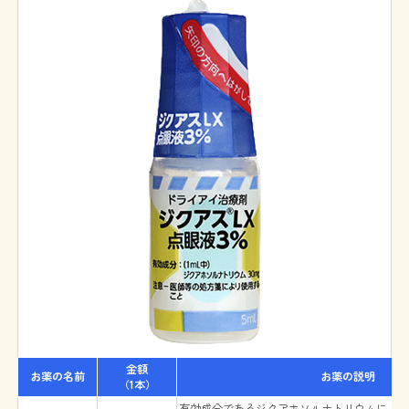
金額
お薬の名前
お薬の説明
（1本）
有効成分であるジクアホソルナトリウムによ