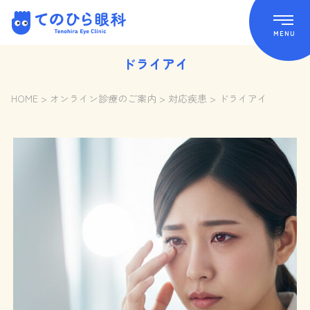
Skip
てのひら眼科 Tenohira Eye Clinic
to
content
MENU
ドライアイ
HOME
>
オンライン診療のご案内
>
対応疾患
>
ドライアイ