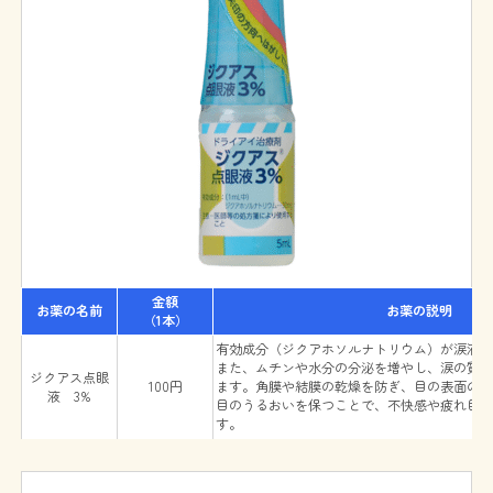
金額
お薬の名前
お薬の説明
（1本）
有効成分（ジクアホソルナトリウム）が涙液
また、ムチンや水分の分泌を増やし、涙の質
ジクアス点眼
100円
ます。角膜や結膜の乾燥を防ぎ、目の表面の
液 3%
目のうるおいを保つことで、不快感や疲れ目
す。