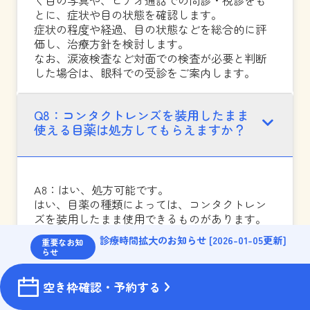
く目の写真や、ビデオ通話での問診・視診をも
とに、症状や目の状態を確認します。
症状の程度や経過、目の状態などを総合的に評
価し、治療方針を検討します。
なお、涙液検査など対面での検査が必要と判断
した場合は、眼科での受診をご案内します。
Q8：コンタクトレンズを装用したまま
使える目薬は処方してもらえますか？
A8：はい、処方可能です。
はい、目薬の種類によっては、コンタクトレン
ズを装用したまま使用できるものがあります。
一方、コンタクトレンズを外してから点眼する
診療時間拡大のお知らせ [2026-01-05更新]
重要なお知
必要がある薬剤もあります。
らせ
診察時に、使用しているコンタクトレンズの種
類や装用状況を確認し、症状や目の状態に応じ
空き枠確認・予約する
て薬剤を選択したうえで、使用方法をご案内し
ます。