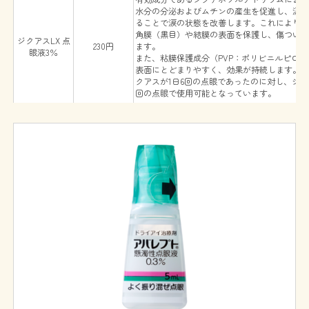
水分の分泌およびムチンの産生を促進し、涙
ることで涙の状態を改善します。これにより
角膜（黒目）や結膜の表面を保護し、傷つい
ジクアスLX 点
230円
ます。
眼液3％
また、粘膜保護成分（PVP：ポリビニルピロ
表面にとどまりやすく、効果が持続します。
クアスが1日6回の点眼であったのに対し、ジクア
回の点眼で使用可能となっています。