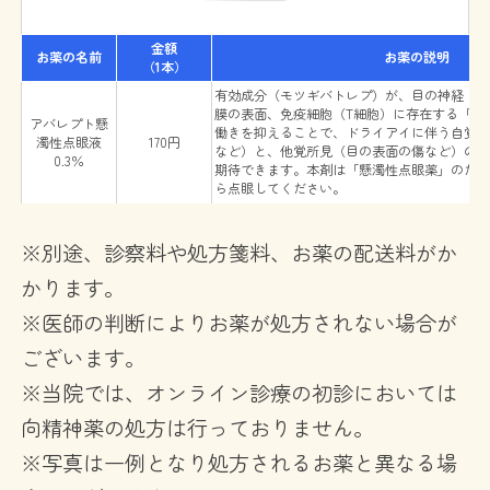
金額
お薬の名前
お薬の説明
（1本）
有効成分（モツギバトレプ）が、目の神経（
膜の表面、免疫細胞（T細胞）に存在する「TR
アバレプト懸
働きを抑えることで、ドライアイに伴う自覚
濁性点眼液
170円
など）と、他覚所見（目の表面の傷など）の
0.3％
期待できます。本剤は「懸濁性点眼薬」のた
ら点眼してください。
※別途、診察料や処方箋料、お薬の配送料がか
かります。
※医師の判断によりお薬が処方されない場合が
ございます。
※当院では、オンライン診療の初診においては
向精神薬の処方は行っておりません。
※写真は一例となり処方されるお薬と異なる場