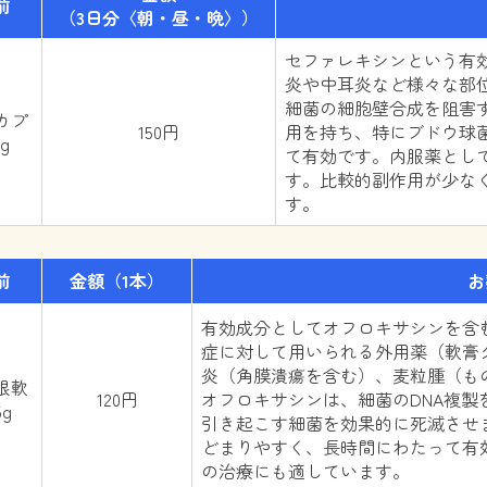
前
（3日分〈朝・昼・晩〉）
セファレキシンという有
炎や中耳炎など様々な部
細菌の細胞壁合成を阻害
カプ
150円
用を持ち、特にブドウ球
g
て有効です。内服薬とし
す。比較的副作用が少な
す。
前
金額
（1本）
お
有効成分としてオフロキサシンを含
症に対して用いられる外用薬（軟膏
炎（角膜潰瘍を含む）、麦粒腫（も
眼軟
120円
オフロキサシンは、細菌のDNA複
5g
引き起こす細菌を効果的に死滅させ
どまりやすく、長時間にわたって有
の治療にも適しています。