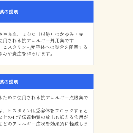
薬の説明
みや充血、まぶた（眼瞼）のかゆみ・赤
使用される抗アレルギー外用薬です
、ヒスタミンH₁受容体への結合を阻害する
ゆみや炎症を和らげます。
薬の説明
るために使用される抗アレルギー点眼薬で
は、ヒスタミンH₁受容体をブロックすると
などの化学伝達物質の放出も抑える作用が
などのアレルギー症状を効果的に軽減しま