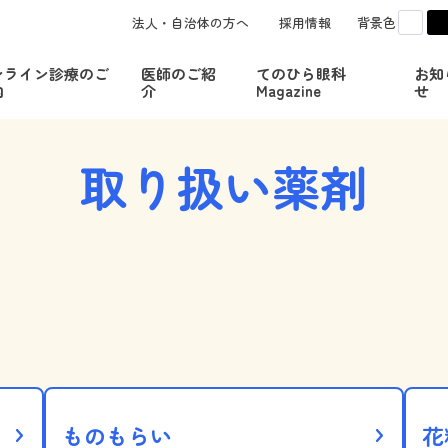
白
法人・自治体の方へ
採用情報
背景色
c
ンライン診療のご
医師のご紹
てのひら眼科
お知
内
介
Magazine
せ
取り扱い薬剤
ものもらい
花