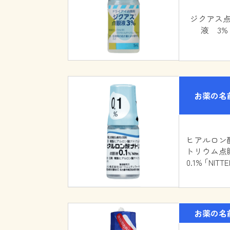
ジクアス
液 3%
お薬の名
ヒアルロン
トリウム点
0.1% ｢NITT
お薬の名