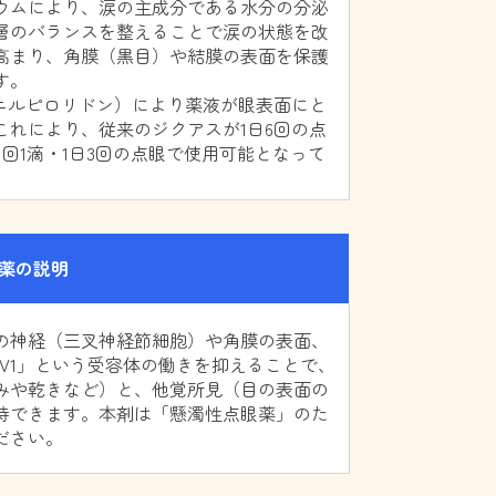
ウムにより、涙の主成分である水分の分泌
層のバランスを整えることで涙の状態を改
高まり、角膜（黒目）や結膜の表面を保護
す。
ビニルピロリドン）により薬液が眼表面にと
これにより、従来のジクアスが1日6回の点
1回1滴・1日3回の点眼で使用可能となって
薬の説明
の神経（三叉神経節細胞）や角膜の表面、
PV1」という受容体の働きを抑えることで、
みや乾きなど）と、他覚所見（目の表面の
待できます。本剤は「懸濁性点眼薬」のた
ださい。