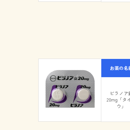
お薬の名
ビラノア
20mg「タ
ウ」