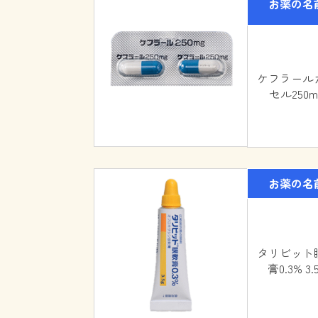
お薬の名
ケフラール
セル250m
お薬の名
タリビット
膏0.3% 3.