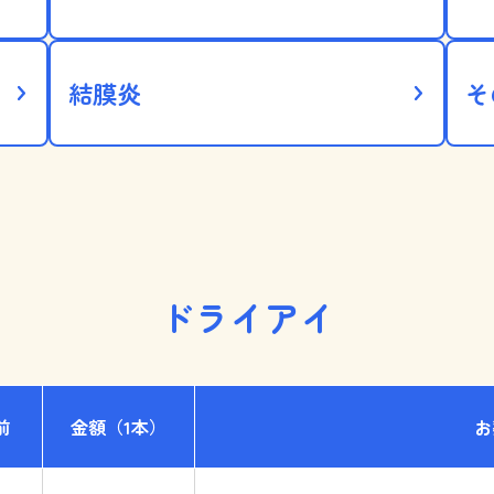
結膜炎
そ
ドライアイ
前
金額
（1本）
お