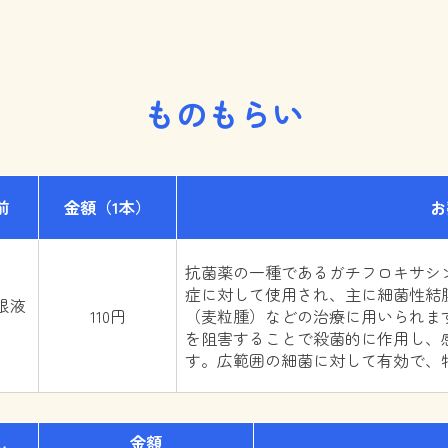
ものもらい
前
金額
（1本）
お
抗菌薬の一種であるガチフロキサシ
症に対して使用され、主に細菌性結
眼液
110円
（麦粒腫）などの治療に用いられま
を阻害することで殺菌的に作用し、
す。広範囲の細菌に対して有効で、
金額