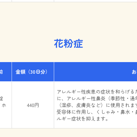
花粉症
前
金額
（30日分）
お
アレルギー性疾患の症状を和らげる
錠
に、アレルギー性鼻炎（季節性・通
イホ
440円
（湿疹、皮膚炎など）に使用されま
受容体に作用し、くしゃみ・鼻水・
ルギー症状を抑えます。