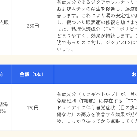
有効成分であるジクアホソルナトリ
およびムチンの産生を促進し、涙液
善します。これにより涙の安定性が
 点眼
し、傷ついた眼表面の修復を助けま
230円
また、粘膜保護成分（PVP：ポリ
どまりやすく、効果が持続します。
眼であったのに対し、ジクアスLXは
います。
前
金額
（1本）
お
有効成分（モツギバトレプ）が、目
免疫細胞（T細胞）に存在する「TR
懸濁
170円
ドライアイに伴う自覚症状（目の痛
3％
傷など）の両方を改善する効果が期
め、しっかり振ってから点眼してく