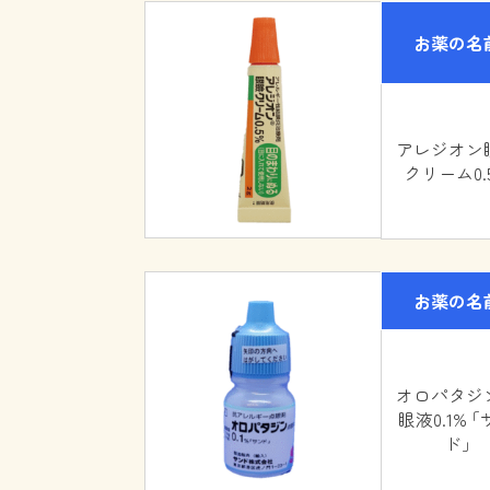
お薬の名
アレジオン
クリーム0.
お薬の名
オロパタシ
眼液0.1% 
ド｣