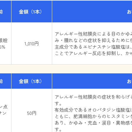
前
金額
（1本）
お
アレルギー性結膜炎による目のかゆ
眼瞼
み・腫れなどの症状を抑えるために
1,010円
5%
主成分であるエピナスチン塩酸塩は
ことでアレルギー反応を抑制し、か
前
金額
（1本）
お
アレルギー性結膜炎の症状を和らげ
す。
゙ン点
有効成分であるオロパタジン塩酸塩
｢サン
50円
ともに、肥満細胞からのヒスタミン
あり、かゆみ・充血・涙目・異物感
す。