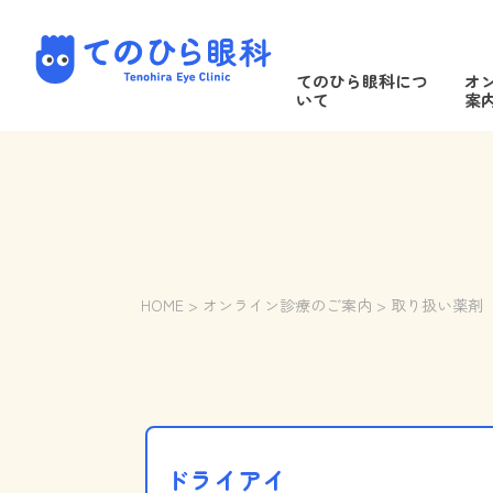
Skip
to
てのひら眼科 Tenohira Eye Clini
content
てのひら眼科につ
オ
いて
案
HOME
>
オンライン診療のご案内
>
取り扱い薬剤
ドライアイ