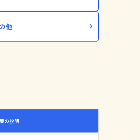
の他
薬の説明