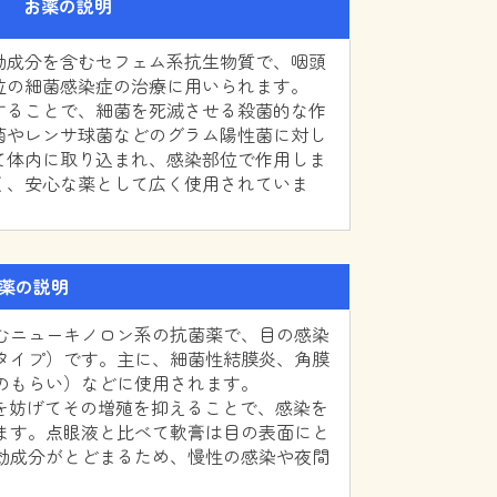
お薬の説明
効成分を含むセフェム系抗生物質で、咽頭
位の細菌感染症の治療に用いられます。
することで、細菌を死滅させる殺菌的な作
菌やレンサ球菌などのグラム陽性菌に対し
て体内に取り込まれ、感染部位で作用しま
く、安心な薬として広く使用されていま
薬の説明
むニューキノロン系の抗菌薬で、目の感染
タイプ）です。主に、細菌性結膜炎、角膜
のもらい）などに使用されます。
製を妨げてその増殖を抑えることで、感染を
ます。点眼液と比べて軟膏は目の表面にと
効成分がとどまるため、慢性の感染や夜間