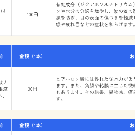
有効成分（ジクアホソルナトリウム
点眼
ンや水分の分泌を増やし、涙の質の
100円
燥を防ぎ、目の表面の傷つきを軽減
感や疲れ目などの症状を和らげます
前
金額
（1本）
お
ヒアルロン酸には優れた保水力があ
酸ナ
ます。また、角膜や結膜に生じた微
眼液
30円
もあります。その結果、異物感、痛
EN」
す。
前
金額
（1本）
お