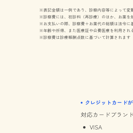
※表記金額は一例であり、診察内容等によって変
※診察費には、初診料（再診療）のほか、お薬を
※お支払いの際、診察費＋お薬代の総額は法令に基
※年齢や所得、また医療証や公費医療を利用され
※診察費は診療報酬点数に基づいて計算されます（2
クレジットカード
対応カードブラン
VISA