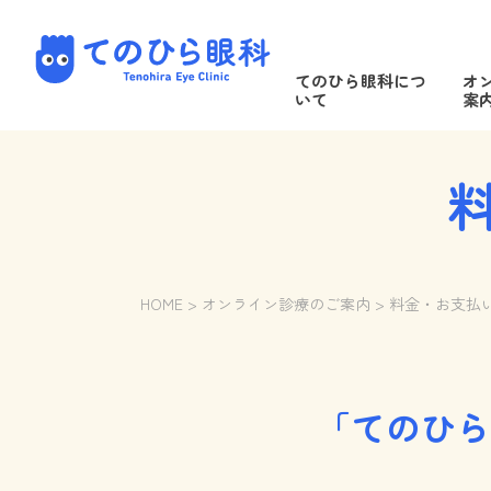
Skip
to
てのひら眼科 Tenohira Eye Clini
content
てのひら眼科につ
オ
いて
案
HOME
>
オンライン診療のご案内
>
料金・お支払
「てのひら