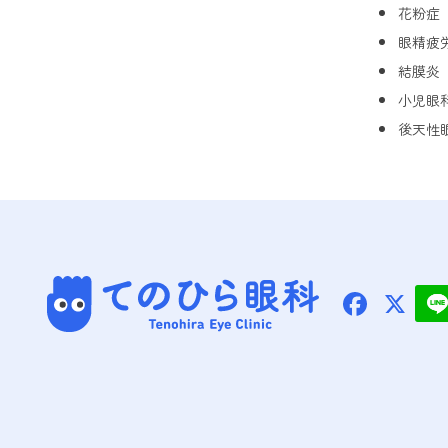
花粉症
眼精疲
結膜炎
小児眼
後天性
てのひら眼科
Face
X