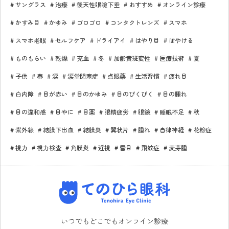
サングラス
治療
後天性眼瞼下垂
おすすめ
オンライン診療
かすみ目
かゆみ
ゴロゴロ
コンタクトレンズ
スマホ
スマホ老眼
セルフケア
ドライアイ
はやり目
ぼやける
ものもらい
乾燥
充血
冬
加齢黄斑変性
医療技術
夏
子供
春
涙
涙堂閉塞症
点眼薬
生活習慣
疲れ目
白内障
目が赤い
目のかゆみ
目のぴくぴく
目の腫れ
目の違和感
目やに
目薬
眼精疲労
眼鏡
睡眠不足
秋
紫外線
結膜下出血
結膜炎
翼状片
腫れ
自律神経
花粉症
視力
視力検査
角膜炎
近視
雪目
飛蚊症
麦芽腫
てのひら眼科
いつでもどこでもオンライン診療