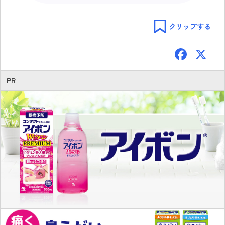
クリップする
F
ac
e
PR
b
o
ok