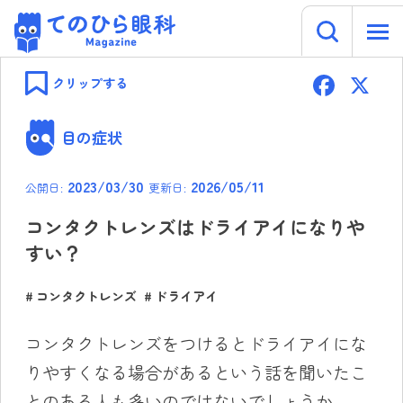
キーワー
てのひら眼科 Magazine
Skip
F
to
クリップする
content
ac
e
目の症状
b
2023/03/30
2026/05/11
公開日:
更新日:
o
ok
コンタクトレンズはドライアイになりや
すい？
コンタクトレンズ
ドライアイ
コンタクトレンズをつけるとドライアイにな
りやすくなる場合があるという話を聞いたこ
とのある人も多いのではないでしょうか。