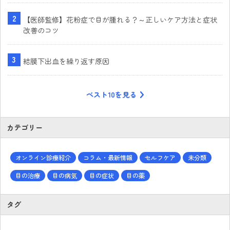
【医師監修】花粉症で目が腫れる？～正しいケア方法と症状
改善のコツ
結膜下出血を繰り返す原因
ベスト10を見る
カテゴリー
オンライン診療紹介
コラム・最新情報
セルフケア
未分類
目の治療
目の病気
目の症状
目の薬
タグ