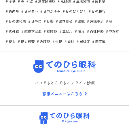
子供
春
涙
涙堂閉塞症
点眼薬
生活習慣
疲れ目
白内障
目が赤い
目のかゆみ
目のぴくぴく
目の腫れ
目の違和感
目やに
目薬
眼精疲労
眼鏡
睡眠不足
秋
紫外線
結膜下出血
結膜炎
翼状片
腫れ
自律神経
花粉症
視力
視力検査
角膜炎
近視
雪目
飛蚊症
麦芽腫
てのひら眼科
いつでもどこでもオンライン診療
診療メニューはこちら
てのひら眼科