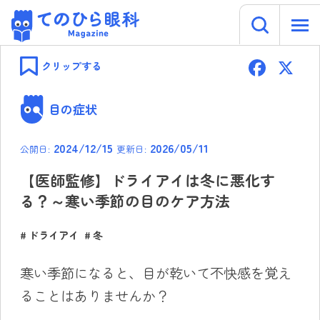
キーワー
てのひら眼科 Magazine
Skip
F
to
クリップする
content
ac
e
目の症状
b
2024/12/15
2026/05/11
公開日:
更新日:
o
ok
【医師監修】ドライアイは冬に悪化す
る？～寒い季節の目のケア方法
ドライアイ
冬
寒い季節になると、目が乾いて不快感を覚え
ることはありませんか？