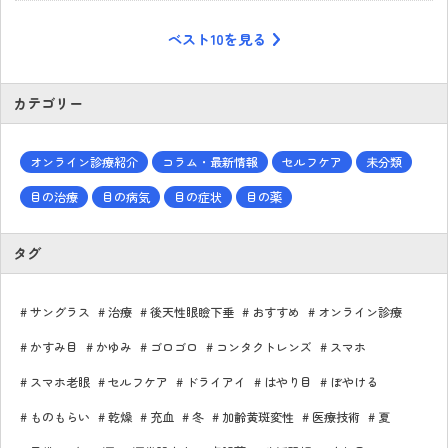
ベスト10を見る
カテゴリー
オンライン診療紹介
コラム・最新情報
セルフケア
未分類
目の治療
目の病気
目の症状
目の薬
タグ
サングラス
治療
後天性眼瞼下垂
おすすめ
オンライン診療
かすみ目
かゆみ
ゴロゴロ
コンタクトレンズ
スマホ
スマホ老眼
セルフケア
ドライアイ
はやり目
ぼやける
ものもらい
乾燥
充血
冬
加齢黄斑変性
医療技術
夏