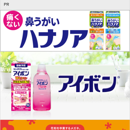
e
PR
b
o
ok