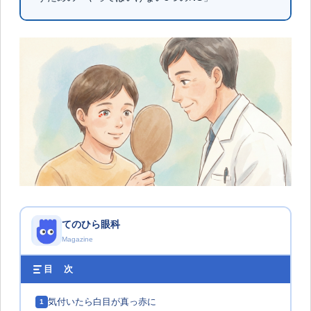
てのひら眼科
Magazine
目 次
気付いたら白目が真っ赤に
1