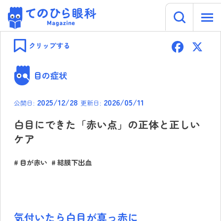
キーワー
てのひら眼科 Magazine
Skip
F
to
クリップする
content
ac
e
目の症状
b
2025/12/28
2026/05/11
公開日:
更新日:
o
ok
白目にできた「赤い点」の正体と正しい
ケア
目が赤い
結膜下出血
気付いたら白目が真っ赤に