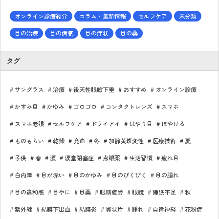
オンライン診療紹介
コラム・最新情報
セルフケア
未分類
目の治療
目の病気
目の症状
目の薬
タグ
サングラス
治療
後天性眼瞼下垂
おすすめ
オンライン診療
かすみ目
かゆみ
ゴロゴロ
コンタクトレンズ
スマホ
スマホ老眼
セルフケア
ドライアイ
はやり目
ぼやける
ものもらい
乾燥
充血
冬
加齢黄斑変性
医療技術
夏
子供
春
涙
涙堂閉塞症
点眼薬
生活習慣
疲れ目
白内障
目が赤い
目のかゆみ
目のぴくぴく
目の腫れ
目の違和感
目やに
目薬
眼精疲労
眼鏡
睡眠不足
秋
紫外線
結膜下出血
結膜炎
翼状片
腫れ
自律神経
花粉症