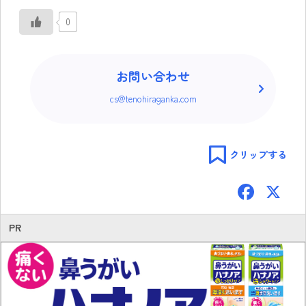
0
お問い合わせ
cs@tenohiraganka.com
クリップする
F
ac
e
PR
b
o
ok