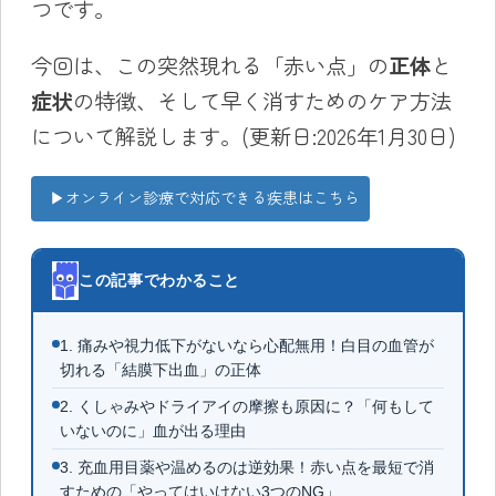
つです。
今回は、この突然現れる「赤い点」の
正体
と
症状
の特徴、そして早く消すためのケア方法
について解説します。(更新日:2026年1月30日)
▶︎オンライン診療で対応できる疾患はこちら
この記事でわかること
1. 痛みや視力低下がないなら心配無用！白目の血管が
切れる「結膜下出血」の正体
2. くしゃみやドライアイの摩擦も原因に？「何もして
いないのに」血が出る理由
3. 充血用目薬や温めるのは逆効果！赤い点を最短で消
すための「やってはいけない3つのNG」