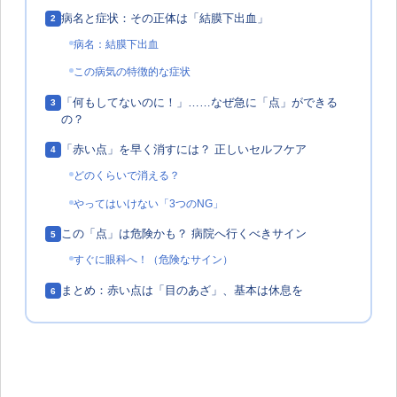
病名と症状：その正体は「結膜下出血」
2
病名：結膜下出血
この病気の特徴的な症状
「何もしてないのに！」……なぜ急に「点」ができる
3
の？
「赤い点」を早く消すには？ 正しいセルフケア
4
どのくらいで消える？
やってはいけない「3つのNG」
この「点」は危険かも？ 病院へ行くべきサイン
5
すぐに眼科へ！（危険なサイン）
まとめ：赤い点は「目のあざ」、基本は休息を
6