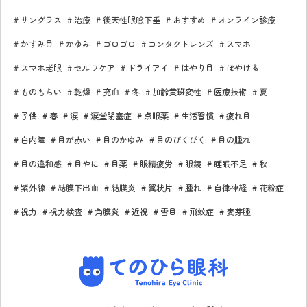
サングラス
治療
後天性眼瞼下垂
おすすめ
オンライン診療
かすみ目
かゆみ
ゴロゴロ
コンタクトレンズ
スマホ
スマホ老眼
セルフケア
ドライアイ
はやり目
ぼやける
ものもらい
乾燥
充血
冬
加齢黄斑変性
医療技術
夏
子供
春
涙
涙堂閉塞症
点眼薬
生活習慣
疲れ目
白内障
目が赤い
目のかゆみ
目のぴくぴく
目の腫れ
目の違和感
目やに
目薬
眼精疲労
眼鏡
睡眠不足
秋
紫外線
結膜下出血
結膜炎
翼状片
腫れ
自律神経
花粉症
視力
視力検査
角膜炎
近視
雪目
飛蚊症
麦芽腫
てのひら眼科