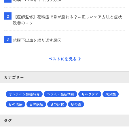
【医師監修】花粉症で目が腫れる？～正しいケア方法と症状
改善のコツ
結膜下出血を繰り返す原因
ベスト10を見る
カテゴリー
オンライン診療紹介
コラム・最新情報
セルフケア
未分類
目の治療
目の病気
目の症状
目の薬
タグ