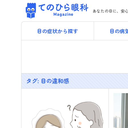
Skip
てのひら眼科 Magazi
to
あなたの目に、安
content
目の症状から探す
目の病
タグ:
目の違和感