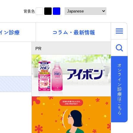
黒
青
白
背景色
イン診療
コラム・最新情報
キ
PR
オンライン診療はこちら