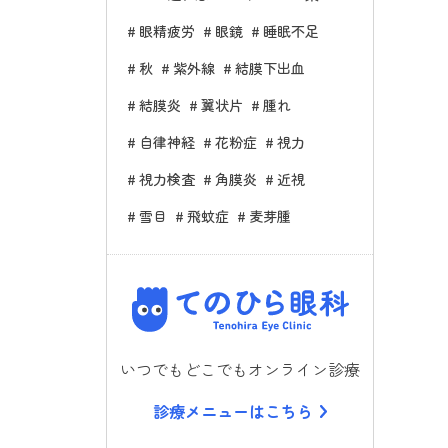
眼精疲労
眼鏡
睡眠不足
秋
紫外線
結膜下出血
結膜炎
翼状片
腫れ
自律神経
花粉症
視力
視力検査
角膜炎
近視
雪目
飛蚊症
麦芽腫
てのひら
いつでもどこでもオンライン診療
診療メニューはこちら