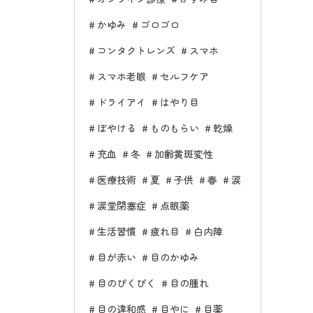
かゆみ
ゴロゴロ
コンタクトレンズ
スマホ
スマホ老眼
セルフケア
ドライアイ
はやり目
ぼやける
ものもらい
乾燥
充血
冬
加齢黄斑変性
医療技術
夏
子供
春
涙
涙堂閉塞症
点眼薬
生活習慣
疲れ目
白内障
目が赤い
目のかゆみ
目のぴくぴく
目の腫れ
目の違和感
目やに
目薬