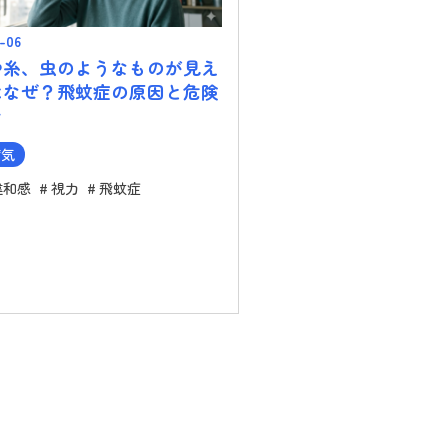
-06
や糸、虫のようなものが見え
はなぜ？飛蚊症の原因と危険
ン
病気
違和感
視力
飛蚊症