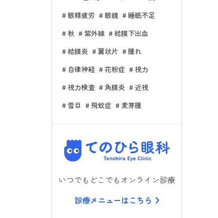
眼精疲労
眼鏡
睡眠不足
秋
紫外線
結膜下出血
結膜炎
翼状片
腫れ
自律神経
花粉症
視力
視力検査
角膜炎
近視
雪目
飛蚊症
麦芽腫
てのひら
いつでもどこでもオンライン診療
診療メニューはこちら