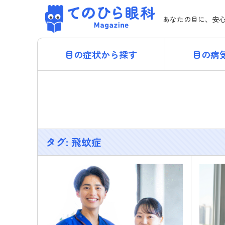
Skip
てのひら眼科 Magazi
to
あなたの目に、安
content
目の症状から探す
目の病
タグ:
飛蚊症