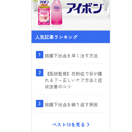
人気記事ランキング
結膜下出血を早く治す方法
【医師監修】花粉症で目が腫
れる？～正しいケア方法と症
状改善のコツ
結膜下出血を繰り返す原因
ベスト10を見る