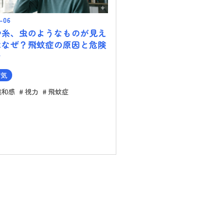
-06
や糸、虫のようなものが見え
はなぜ？飛蚊症の原因と危険
ン
病気
違和感
視力
飛蚊症