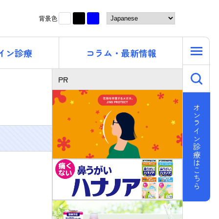
黒
青
白
背景色
イン診療
コラム・最新情報
キ
PR
オンライン診療はこちら