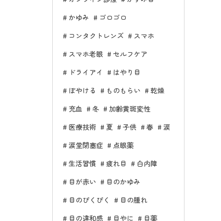
かゆみ
ゴロゴロ
コンタクトレンズ
スマホ
スマホ老眼
セルフケア
ドライアイ
はやり目
ぼやける
ものもらい
乾燥
充血
冬
加齢黄斑変性
医療技術
夏
子供
春
涙
涙堂閉塞症
点眼薬
生活習慣
疲れ目
白内障
目が赤い
目のかゆみ
目のぴくぴく
目の腫れ
目の違和感
目やに
目薬