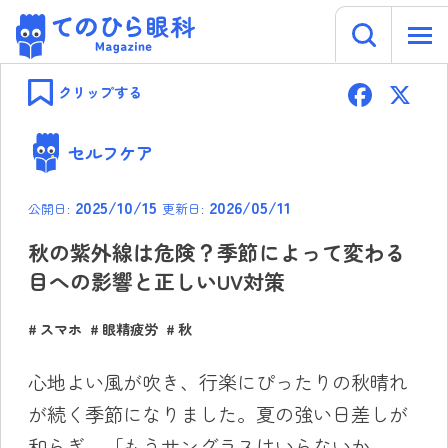
キーワー
てのひら眼科 Magazine
Skip
F
to
クリップする
content
ac
e
セルフケア
b
2025/10/15
2026/05/11
公開日:
更新日:
o
ok
秋の紫外線は危険？季節によって変わる
目への影響と正しいUV対策
スマホ
眼精疲労
秋
心地よい風が吹き、行楽にぴったりの秋晴れ
が続く季節になりました。夏の強い日差しが
和らぎ、「もうサングラスはいらないか