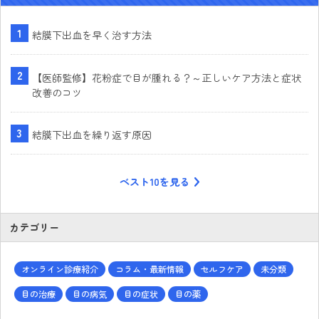
結膜下出血を早く治す方法
【医師監修】花粉症で目が腫れる？～正しいケア方法と症状
改善のコツ
結膜下出血を繰り返す原因
ベスト10を見る
カテゴリー
オンライン診療紹介
コラム・最新情報
セルフケア
未分類
目の治療
目の病気
目の症状
目の薬