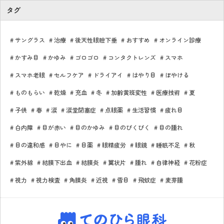
タグ
サングラス
治療
後天性眼瞼下垂
おすすめ
オンライン診療
かすみ目
かゆみ
ゴロゴロ
コンタクトレンズ
スマホ
スマホ老眼
セルフケア
ドライアイ
はやり目
ぼやける
ものもらい
乾燥
充血
冬
加齢黄斑変性
医療技術
夏
子供
春
涙
涙堂閉塞症
点眼薬
生活習慣
疲れ目
白内障
目が赤い
目のかゆみ
目のぴくぴく
目の腫れ
目の違和感
目やに
目薬
眼精疲労
眼鏡
睡眠不足
秋
紫外線
結膜下出血
結膜炎
翼状片
腫れ
自律神経
花粉症
視力
視力検査
角膜炎
近視
雪目
飛蚊症
麦芽腫
てのひら眼科