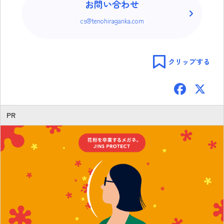
お問い合わせ
cs@tenohiraganka.com
クリップする
F
ac
e
PR
b
o
ok