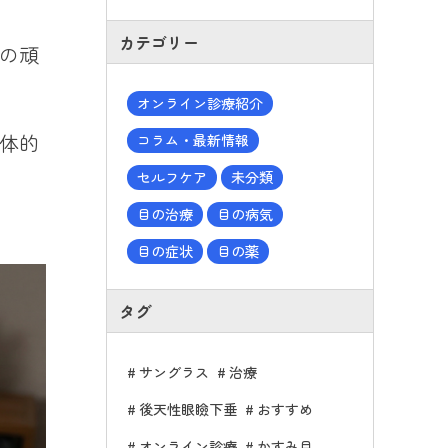
カテゴリー
の頑
オンライン診療紹介
体的
コラム・最新情報
セルフケア
未分類
目の治療
目の病気
目の症状
目の薬
タグ
サングラス
治療
後天性眼瞼下垂
おすすめ
オンライン診療
かすみ目