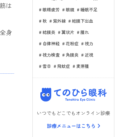
筋は
眼精疲労
眼鏡
睡眠不足
秋
紫外線
結膜下出血
全身
結膜炎
翼状片
腫れ
自律神経
花粉症
視力
視力検査
角膜炎
近視
雪目
飛蚊症
麦芽腫
てのひら
いつでもどこでもオンライン診療
診療メニューはこちら