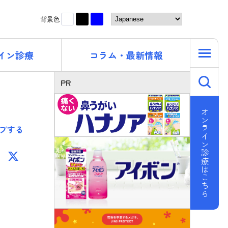
黒
青
白
背景色
イン診療
コラム・最新情報
キ
PR
オンライン診療はこちら
プする
F
X
ac
e
b
o