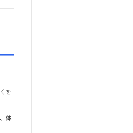
くを
、体