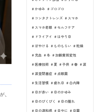
かゆみ
ゴロゴロ
コンタクトレンズ
スマホ
スマホ老眼
セルフケア
ドライアイ
はやり目
ぼやける
ものもらい
乾燥
充血
冬
加齢黄斑変性
医療技術
夏
子供
春
涙
涙堂閉塞症
点眼薬
生活習慣
疲れ目
白内障
目が赤い
目のかゆみ
が、
目のぴくぴく
目の腫れ
目の違和感
目やに
目薬