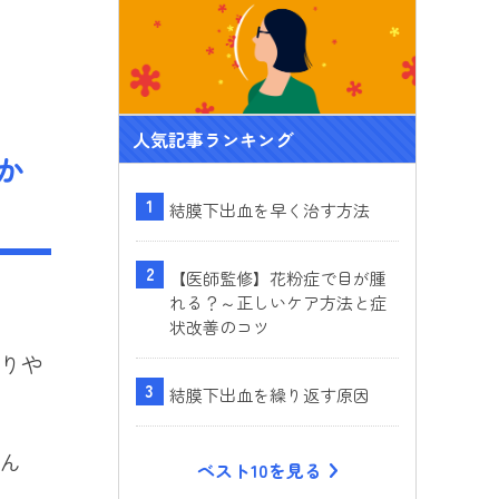
ok
人気記事ランキング
か
結膜下出血を早く治す方法
【医師監修】花粉症で目が腫
れる？～正しいケア方法と症
状改善のコツ
りや
結膜下出血を繰り返す原因
ん
ベスト10を見る