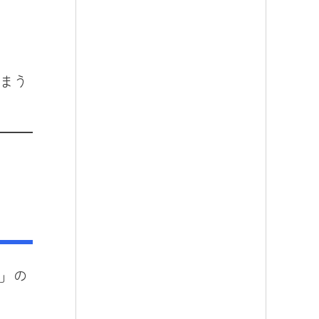
まう
」の