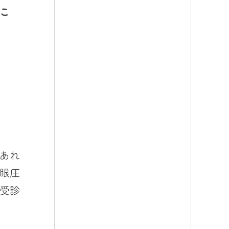
こ
あれ
眼圧
受診