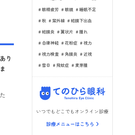
眼精疲労
眼鏡
睡眠不足
秋
紫外線
結膜下出血
結膜炎
翼状片
腫れ
自律神経
花粉症
視力
視力検査
角膜炎
近視
あり
雪目
飛蚊症
麦芽腫
ま
てのひら
た
いつでもどこでもオンライン診療
診療メニューはこちら