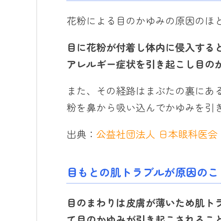
花粉による目のかゆみの原因のほ
目に花粉が付着し体内に侵入する
アレルギー症状を引き起こし目の
また、その経路はまぶたの裏にあ
粉を鼻から吸い込んでかゆみを引
出典：
公益社団法人 日本眼科医会
目もとの肌トラブルが原因のこ
目のまわりは皮膚が薄いため肌ト
て
目のかゆみ
が
引き起こ
されるこ