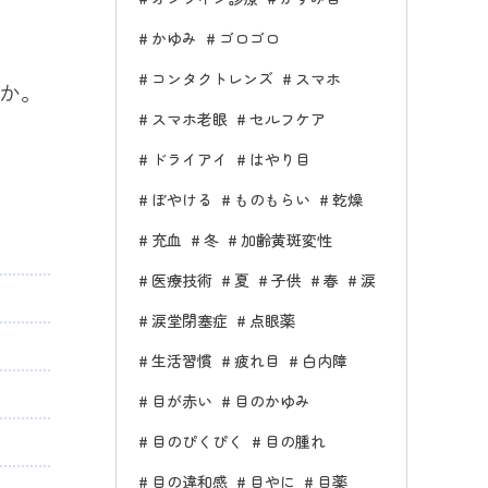
かゆみ
ゴロゴロ
コンタクトレンズ
スマホ
か。
スマホ老眼
セルフケア
ドライアイ
はやり目
ぼやける
ものもらい
乾燥
充血
冬
加齢黄斑変性
医療技術
夏
子供
春
涙
涙堂閉塞症
点眼薬
生活習慣
疲れ目
白内障
目が赤い
目のかゆみ
目のぴくぴく
目の腫れ
目の違和感
目やに
目薬