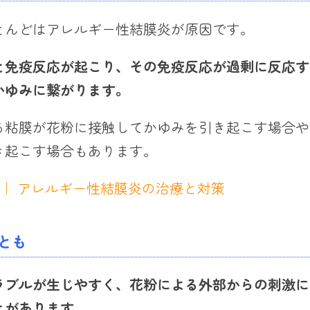
とんどはアレルギー性結膜炎が原因です。
と免疫反応が
起こり
、その免疫反応が過剰に反応す
かゆみに繋がります。
る粘膜が花粉に接触してかゆみを引き起こす場合や
き起こす場合もあります。
 ｜ アレルギー性結膜炎の治療と対策
とも
ラブル
が生じ
やすく
、
花粉による外部からの刺激に
とがあります
。