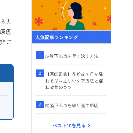
ok
る人
原因
人気記事ランキング
非ご
結膜下出血を早く治す方法
【医師監修】花粉症で目が腫
れる？～正しいケア方法と症
状改善のコツ
結膜下出血を繰り返す原因
ベスト10を見る