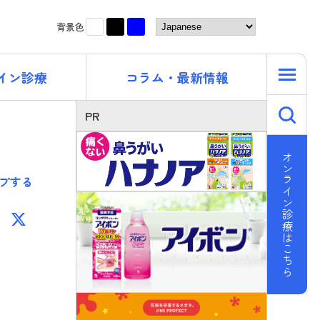
黒
青
白
背景色
イン診療
コラム・最新情報
キ
PR
オンライン診療はこちら
プする
F
X
ac
e
b
o