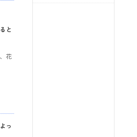
ると
、花
よ
っ