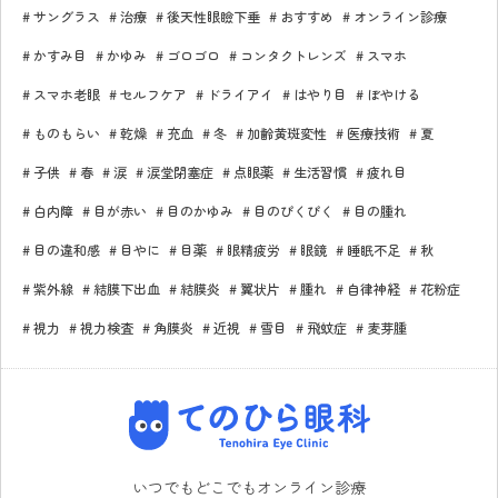
サングラス
治療
後天性眼瞼下垂
おすすめ
オンライン診療
かすみ目
かゆみ
ゴロゴロ
コンタクトレンズ
スマホ
スマホ老眼
セルフケア
ドライアイ
はやり目
ぼやける
ものもらい
乾燥
充血
冬
加齢黄斑変性
医療技術
夏
子供
春
涙
涙堂閉塞症
点眼薬
生活習慣
疲れ目
白内障
目が赤い
目のかゆみ
目のぴくぴく
目の腫れ
目の違和感
目やに
目薬
眼精疲労
眼鏡
睡眠不足
秋
紫外線
結膜下出血
結膜炎
翼状片
腫れ
自律神経
花粉症
視力
視力検査
角膜炎
近視
雪目
飛蚊症
麦芽腫
てのひら眼科
いつでもどこでもオンライン診療