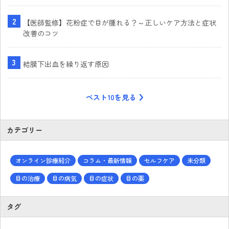
【医師監修】花粉症で目が腫れる？～正しいケア方法と症状
改善のコツ
結膜下出血を繰り返す原因
ベスト10を見る
カテゴリー
オンライン診療紹介
コラム・最新情報
セルフケア
未分類
目の治療
目の病気
目の症状
目の薬
タグ