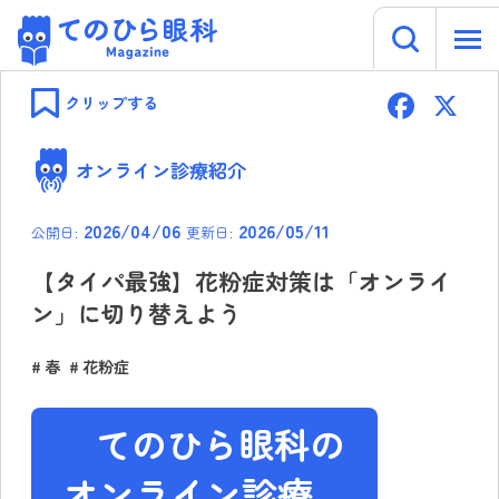
キーワー
てのひら眼科 Magazine
Skip
F
to
クリップする
content
ac
e
オンライン診療紹介
b
2026/04/06
2026/05/11
公開日:
更新日:
o
ok
【タイパ最強】花粉症対策は「オンライ
ン」に切り替えよう
春
花粉症
てのひら眼科の
オンライン診療