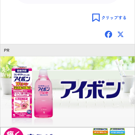
クリップする
F
ac
e
PR
b
o
ok