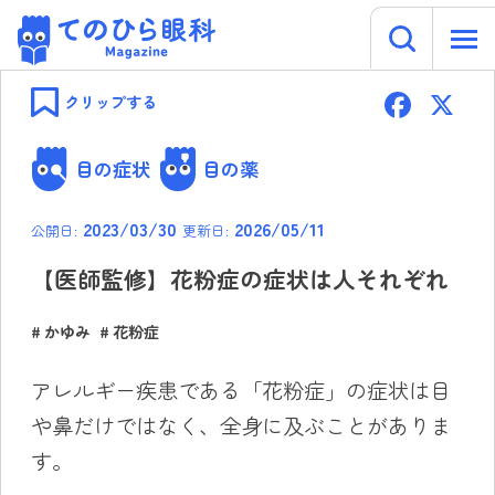
キーワー
てのひら眼科 Magazine
Skip
F
to
クリップする
content
ac
e
目の症状
目の薬
b
2023/03/30
2026/05/11
公開日:
更新日:
o
ok
【医師監修】花粉症の症状は人それぞれ
かゆみ
花粉症
アレルギー疾患である「花粉症」の症状は目
や鼻だけではなく、全身に及ぶことがありま
す。