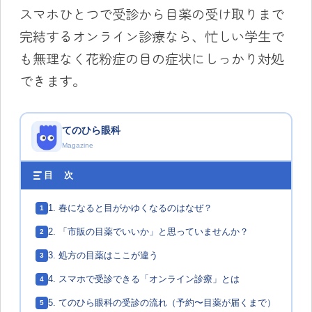
スマホひとつで受診から目薬の受け取りまで
完結するオンライン診療なら、忙しい学生で
も無理なく花粉症の目の症状にしっかり対処
できます。
てのひら眼科
Magazine
目 次
1. 春になると目がかゆくなるのはなぜ？
1
2. 「市販の目薬でいいか」と思っていませんか？
2
3. 処方の目薬はここが違う
3
4. スマホで受診できる「オンライン診療」とは
4
5. てのひら眼科の受診の流れ（予約〜目薬が届くまで）
5