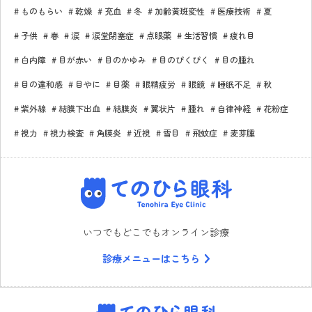
ものもらい
乾燥
充血
冬
加齢黄斑変性
医療技術
夏
子供
春
涙
涙堂閉塞症
点眼薬
生活習慣
疲れ目
白内障
目が赤い
目のかゆみ
目のぴくぴく
目の腫れ
目の違和感
目やに
目薬
眼精疲労
眼鏡
睡眠不足
秋
紫外線
結膜下出血
結膜炎
翼状片
腫れ
自律神経
花粉症
視力
視力検査
角膜炎
近視
雪目
飛蚊症
麦芽腫
てのひら眼科
いつでもどこでもオンライン診療
診療メニューはこちら
てのひら眼科