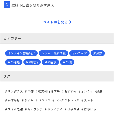
結膜下出血を繰り返す原因
ベスト10を見る
カテゴリー
オンライン診療紹介
コラム・最新情報
セルフケア
未分類
目の治療
目の病気
目の症状
目の薬
タグ
サングラス
治療
後天性眼瞼下垂
おすすめ
オンライン診療
かすみ目
かゆみ
ゴロゴロ
コンタクトレンズ
スマホ
スマホ老眼
セルフケア
ドライアイ
はやり目
ぼやける