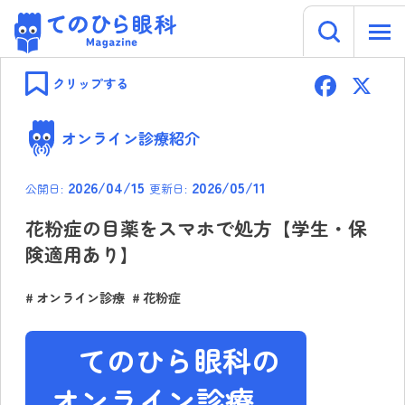
キーワー
てのひら眼科 Magazine
Skip
F
to
クリップする
content
ac
e
オンライン診療紹介
b
2026/04/15
2026/05/11
公開日:
更新日:
o
ok
花粉症の目薬をスマホで処方【学生・保
険適用あり】
オンライン診療
花粉症
てのひら眼科の
オンライン診療