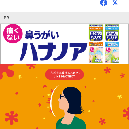
F
ac
e
PR
b
o
ok