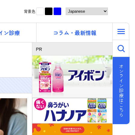
黒
青
白
背景色
イン診療
コラム・最新情報
キ
PR
オンライン診療はこちら