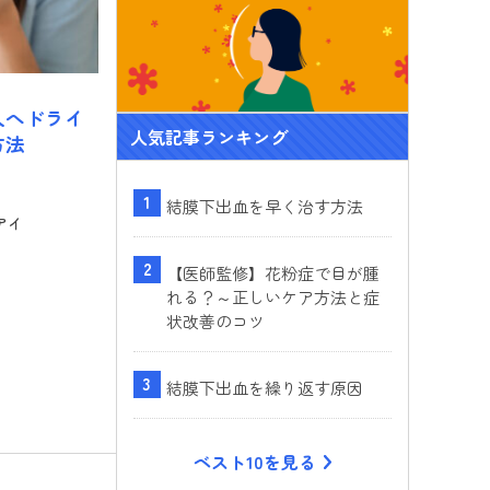
人へドライ
人気記事ランキング
方法
結膜下出血を早く治す方法
アイ
【医師監修】花粉症で目が腫
れる？～正しいケア方法と症
状改善のコツ
結膜下出血を繰り返す原因
ベスト10を見る