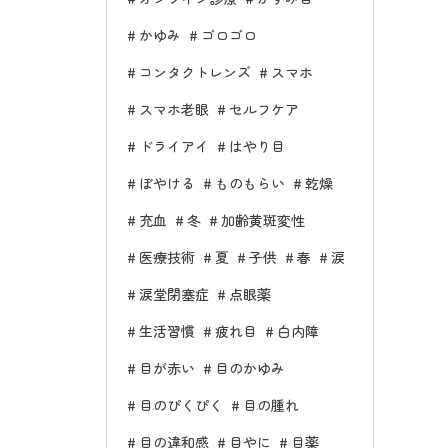
かゆみ
ゴロゴロ
コンタクトレンズ
スマホ
スマホ老眼
セルフケア
ドライアイ
はやり目
ぼやける
ものもらい
乾燥
充血
冬
加齢黄斑変性
医療技術
夏
子供
春
涙
涙堂閉塞症
点眼薬
生活習慣
疲れ目
白内障
目が赤い
目のかゆみ
目のぴくぴく
目の腫れ
目の違和感
目やに
目薬