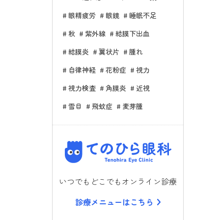
眼精疲労
眼鏡
睡眠不足
秋
紫外線
結膜下出血
結膜炎
翼状片
腫れ
自律神経
花粉症
視力
視力検査
角膜炎
近視
雪目
飛蚊症
麦芽腫
てのひら
いつでもどこでもオンライン診療
診療メニューはこちら