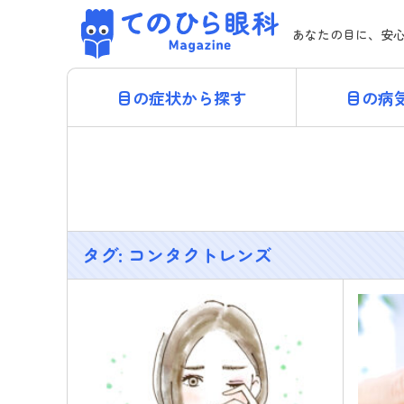
Skip
てのひら眼科 Magazi
to
あなたの目に、安
content
目の症状から探す
目の病
タグ:
コンタクトレンズ