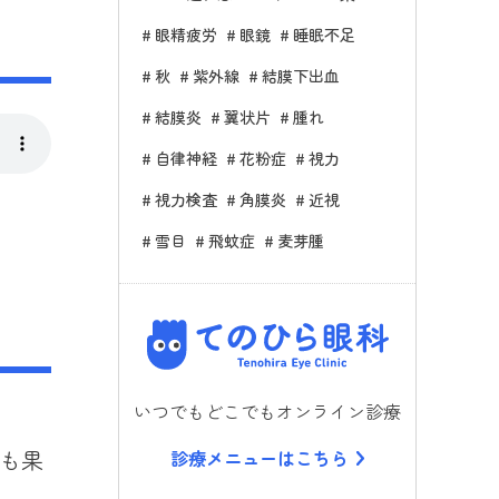
眼精疲労
眼鏡
睡眠不足
秋
紫外線
結膜下出血
結膜炎
翼状片
腫れ
自律神経
花粉症
視力
視力検査
角膜炎
近視
雪目
飛蚊症
麦芽腫
てのひら
いつでもどこでもオンライン診療
も果
診療メニューはこちら