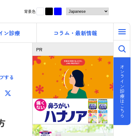
黒
青
白
背景色
イン診療
コラム・最新情報
キ
PR
オンライン診療はこちら
プする
F
X
ac
e
b
方
o