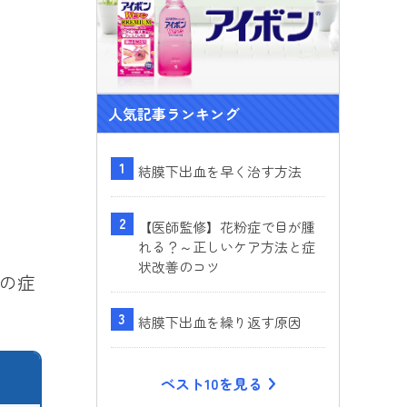
ok
人気記事ランキング
結膜下出血を早く治す方法
【医師監修】花粉症で目が腫
れる？～正しいケア方法と症
状改善のコツ
の症
結膜下出血を繰り返す原因
ベスト10を見る