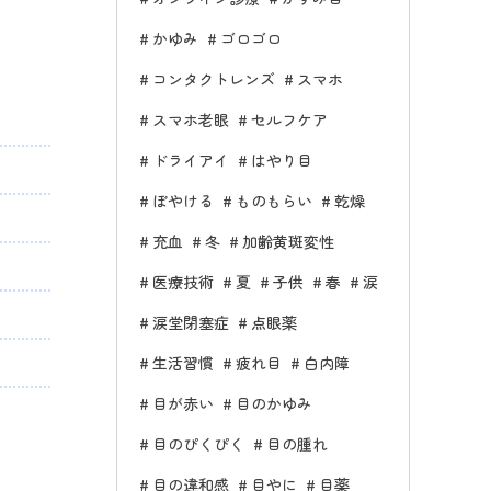
かゆみ
ゴロゴロ
コンタクトレンズ
スマホ
スマホ老眼
セルフケア
ドライアイ
はやり目
ぼやける
ものもらい
乾燥
充血
冬
加齢黄斑変性
医療技術
夏
子供
春
涙
涙堂閉塞症
点眼薬
生活習慣
疲れ目
白内障
目が赤い
目のかゆみ
目のぴくぴく
目の腫れ
目の違和感
目やに
目薬