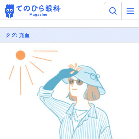
キーワー
てのひら眼科 Magazine
Skip
to
content
タグ:
充血