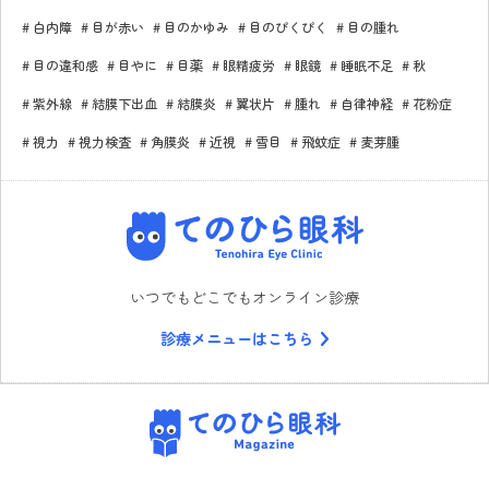
白内障
目が赤い
目のかゆみ
目のぴくぴく
目の腫れ
目の違和感
目やに
目薬
眼精疲労
眼鏡
睡眠不足
秋
紫外線
結膜下出血
結膜炎
翼状片
腫れ
自律神経
花粉症
視力
視力検査
角膜炎
近視
雪目
飛蚊症
麦芽腫
てのひら眼科
いつでもどこでもオンライン診療
診療メニューはこちら
てのひら眼科