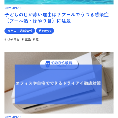
2025-09-10
子どもの目が赤い理由は？プールでうつる感染症
（プール熱・はやり目）に注意
コラム・最新情報
目の症状
はやり目
充血
夏
2025-09-10