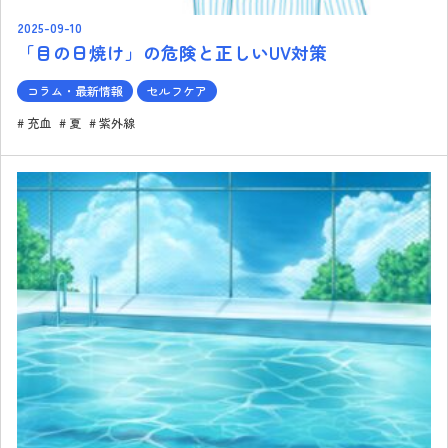
2025-09-10
「目の日焼け」の危険と正しいUV対策
コラム・最新情報
セルフケア
充血
夏
紫外線