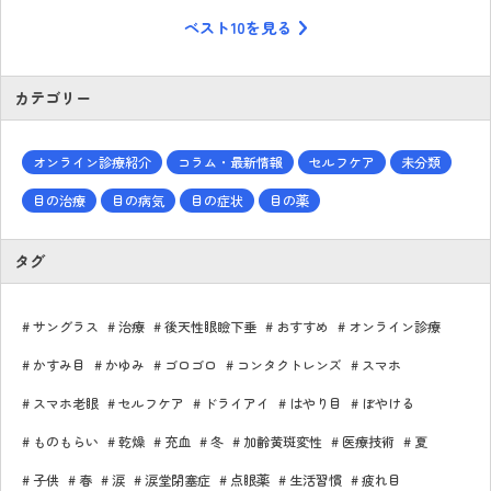
ベスト10を見る
カテゴリー
オンライン診療紹介
コラム・最新情報
セルフケア
未分類
目の治療
目の病気
目の症状
目の薬
タグ
サングラス
治療
後天性眼瞼下垂
おすすめ
オンライン診療
かすみ目
かゆみ
ゴロゴロ
コンタクトレンズ
スマホ
スマホ老眼
セルフケア
ドライアイ
はやり目
ぼやける
ものもらい
乾燥
充血
冬
加齢黄斑変性
医療技術
夏
子供
春
涙
涙堂閉塞症
点眼薬
生活習慣
疲れ目