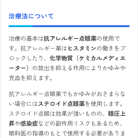
治療法について
治療の基本は
抗アレルギー点眼薬
の使用で
す。抗アレルギー薬は
ヒスタミン
の働きをブ
ロックしたり、
化学物質（ケミカルメディエ
ーター）
の放出を抑える作用によりかゆみや
充血を抑えます。
抗アレルギー点眼薬でもかゆみがおさまらな
い場合には
ステロイド点眼薬
を使用します。
ステロイド点眼は効果が強いものの、
眼圧上
昇
や
感染症
などの副作用リスクもあるため、
眼科医の指導のもとで使用する必要がありま