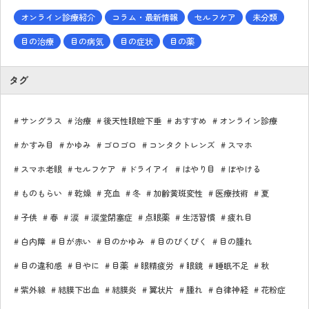
オンライン診療紹介
コラム・最新情報
セルフケア
未分類
目の治療
目の病気
目の症状
目の薬
タグ
サングラス
治療
後天性眼瞼下垂
おすすめ
オンライン診療
かすみ目
かゆみ
ゴロゴロ
コンタクトレンズ
スマホ
スマホ老眼
セルフケア
ドライアイ
はやり目
ぼやける
ものもらい
乾燥
充血
冬
加齢黄斑変性
医療技術
夏
子供
春
涙
涙堂閉塞症
点眼薬
生活習慣
疲れ目
白内障
目が赤い
目のかゆみ
目のぴくぴく
目の腫れ
目の違和感
目やに
目薬
眼精疲労
眼鏡
睡眠不足
秋
紫外線
結膜下出血
結膜炎
翼状片
腫れ
自律神経
花粉症