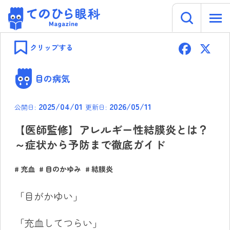
キーワー
てのひら眼科 Magazine
Skip
F
to
クリップする
content
ac
e
目の病気
b
2025/04/01
2026/05/11
公開日:
更新日:
o
ok
【医師監修】アレルギー性結膜炎とは？
～症状から予防まで徹底ガイド
充血
目のかゆみ
結膜炎
「目がかゆい」
「充血してつらい」