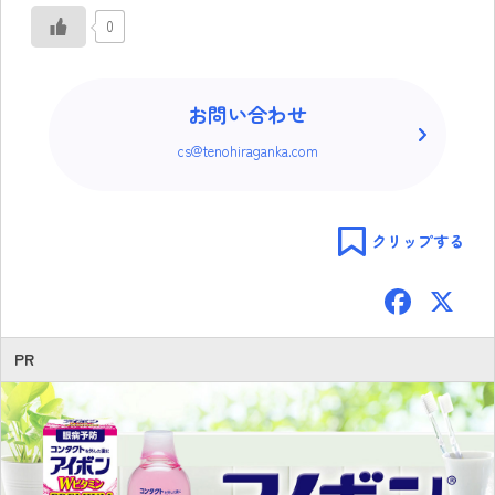
0
お問い合わせ
cs@tenohiraganka.com
クリップする
F
ac
e
PR
b
o
ok