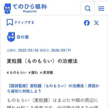
キーワー
てのひら眼科 Magazine
Skip
F
to
クリップする
content
ac
e
目の薬
b
2023/03/30
2026/05/11
公開日:
更新日:
o
ok
麦粒腫（ものもらい）の治療法
ものもらい
腫れ
麦芽腫
【医師監修】麦粒腫（ものもらい）の治療法｜原因か
ら適切に対処しよう
ものもらい（麦粒腫）はまぶたや眼の周辺に
腫れが起こる病気です。分泌腺の詰まりが原