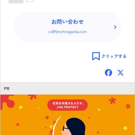
お問い合わせ
cs@tenohiraganka.com
クリップする
F
ac
e
PR
b
o
ok