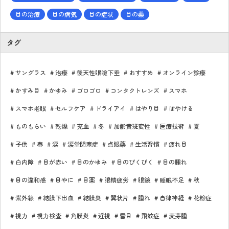
目の治療
目の病気
目の症状
目の薬
タグ
サングラス
治療
後天性眼瞼下垂
おすすめ
オンライン診療
かすみ目
かゆみ
ゴロゴロ
コンタクトレンズ
スマホ
スマホ老眼
セルフケア
ドライアイ
はやり目
ぼやける
ものもらい
乾燥
充血
冬
加齢黄斑変性
医療技術
夏
子供
春
涙
涙堂閉塞症
点眼薬
生活習慣
疲れ目
白内障
目が赤い
目のかゆみ
目のぴくぴく
目の腫れ
目の違和感
目やに
目薬
眼精疲労
眼鏡
睡眠不足
秋
紫外線
結膜下出血
結膜炎
翼状片
腫れ
自律神経
花粉症
視力
視力検査
角膜炎
近視
雪目
飛蚊症
麦芽腫