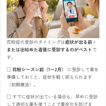
花粉症の受診のタイミングは
症状が出る前・
または出始めた直後に受診するのがベスト
で
す。
□
花粉シーズン前（1〜2月）
に受診して薬を
準備しておくと、症状を軽く抑えられます
（初期療法）。
□ すでに症状が出ている場合も、早めに受診
して適切な薬を使うことで重症化を防げま