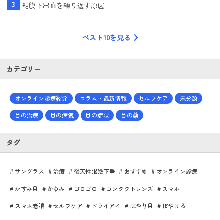
結膜下出血を繰り返す原因
ベスト10を見る
カテゴリー
オンライン診療紹介
コラム・最新情報
セルフケア
未分類
目の治療
目の病気
目の症状
目の薬
タグ
サングラス
治療
後天性眼瞼下垂
おすすめ
オンライン診療
かすみ目
かゆみ
ゴロゴロ
コンタクトレンズ
スマホ
スマホ老眼
セルフケア
ドライアイ
はやり目
ぼやける