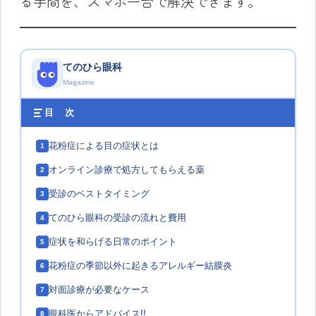
る手間を、スマホ一台で解決できます。
てのひら眼科
Magazine
目 次
花粉症による目の症状とは
1
オンライン診療で処方してもらえる薬
2
受診のベストタイミング
3
てのひら眼科の受診の流れと費用
4
症状を和らげる日常のポイント
5
花粉症の季節以外に起きるアレルギー結膜炎
6
対面診療が必要なケース
7
眼科医からアドバイス!!
8