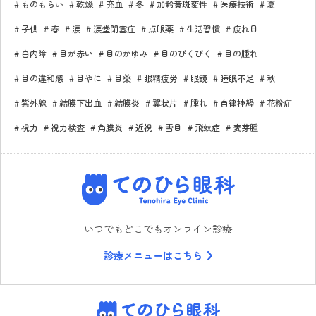
ものもらい
乾燥
充血
冬
加齢黄斑変性
医療技術
夏
子供
春
涙
涙堂閉塞症
点眼薬
生活習慣
疲れ目
白内障
目が赤い
目のかゆみ
目のぴくぴく
目の腫れ
目の違和感
目やに
目薬
眼精疲労
眼鏡
睡眠不足
秋
紫外線
結膜下出血
結膜炎
翼状片
腫れ
自律神経
花粉症
視力
視力検査
角膜炎
近視
雪目
飛蚊症
麦芽腫
てのひら眼科
いつでもどこでもオンライン診療
診療メニューはこちら
てのひら眼科