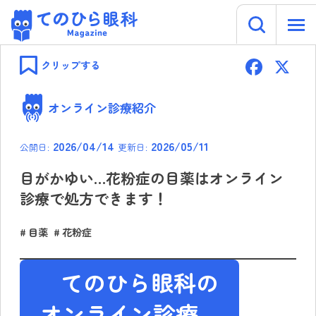
キーワー
てのひら眼科 Magazine
Skip
F
to
クリップする
content
ac
e
オンライン診療紹介
b
2026/04/14
2026/05/11
公開日:
更新日:
o
ok
目がかゆい…花粉症の目薬はオンライン
診療で処方できます！
目薬
花粉症
てのひら眼科の
オンライン診療