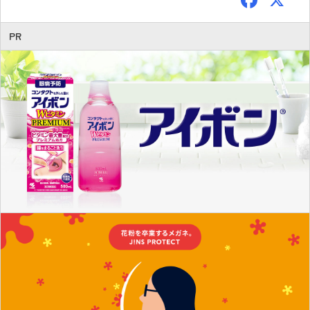
ac
e
PR
b
o
ok