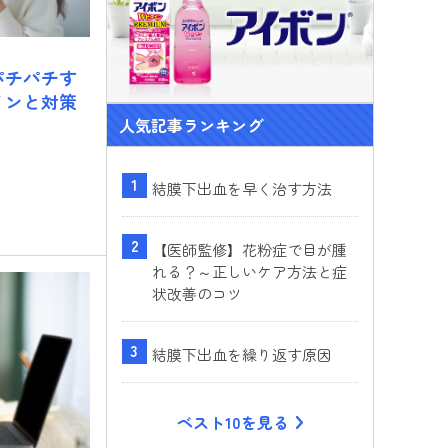
パチパチす
インと対策
人気記事ランキング
結膜下出血を早く治す方法
【医師監修】花粉症で目が腫
れる？～正しいケア方法と症
状改善のコツ
結膜下出血を繰り返す原因
ベスト10を見る