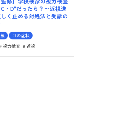
師監修】学校検診の視力検査
・C・D"だったら？〜近視進
正しく止める対処法と受診の
〜
病気
目の症状
視力検査
近視