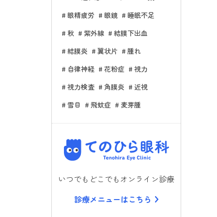
眼精疲労
眼鏡
睡眠不足
秋
紫外線
結膜下出血
結膜炎
翼状片
腫れ
自律神経
花粉症
視力
視力検査
角膜炎
近視
雪目
飛蚊症
麦芽腫
てのひら
いつでもどこでもオンライン診療
診療メニューはこちら