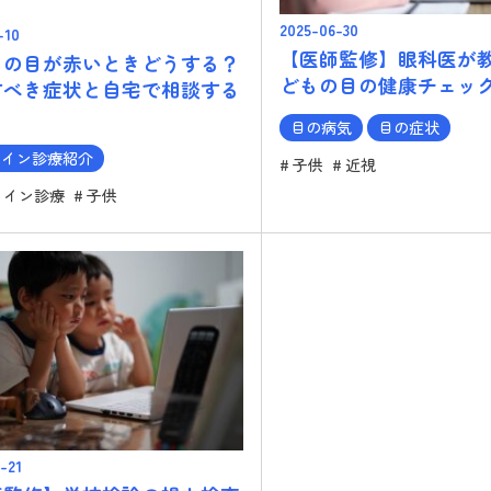
2025-06-30
-10
【医師監修】眼科医が
もの目が赤いときどうする？
どもの目の健康チェッ
すべき症状と自宅で相談する
目の病気
目の症状
ライン診療紹介
子供
近視
ライン診療
子供
-21