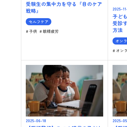
受験生の集中力を守る『目のケア
2025-11
戦略』
子ど
セルフケア
受診
方法
子供
眼精疲労
オン
オン
2025-06-18
2025-05