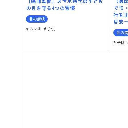
【医師監修】スマホ時代の子ども
【医
の目を守る4つの習慣
で"B
行を
目の症状
目安
スマホ
子供
目の
子供