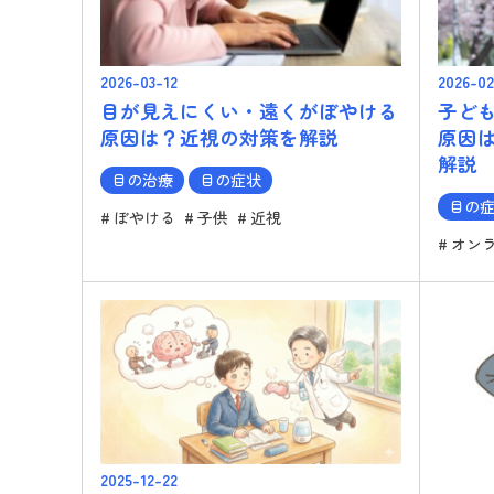
2026-03-12
2026-02
目が見えにくい・遠くがぼやける
子ど
原因は？近視の対策を解説
原因
解説
目の治療
目の症状
目の
ぼやける
子供
近視
オン
2025-12-22