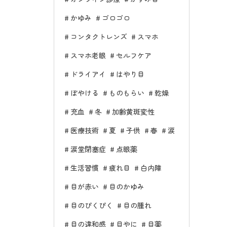
かゆみ
ゴロゴロ
コンタクトレンズ
スマホ
スマホ老眼
セルフケア
ドライアイ
はやり目
ぼやける
ものもらい
乾燥
充血
冬
加齢黄斑変性
医療技術
夏
子供
春
涙
涙堂閉塞症
点眼薬
生活習慣
疲れ目
白内障
目が赤い
目のかゆみ
目のぴくぴく
目の腫れ
目の違和感
目やに
目薬