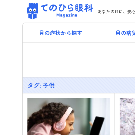
Skip
てのひら眼科 Magazi
to
あなたの目に、安
content
目の症状から探す
目の病
タグ:
子供