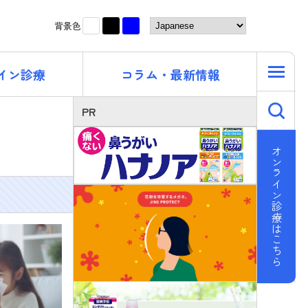
黒
青
白
背景色
イン診療
コラム・最新情報
キ
PR
オンライン診療はこちら