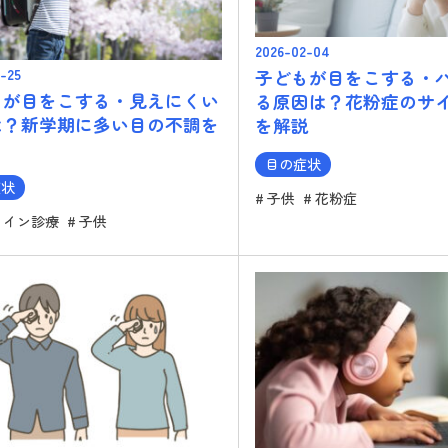
2026-02-04
-25
子どもが目をこする・
もが目をこする・見えにくい
る原因は？花粉症のサ
は？新学期に多い目の不調を
を解説
目の症状
症状
子供
花粉症
ライン診療
子供