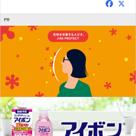
F
ac
e
PR
b
o
ok