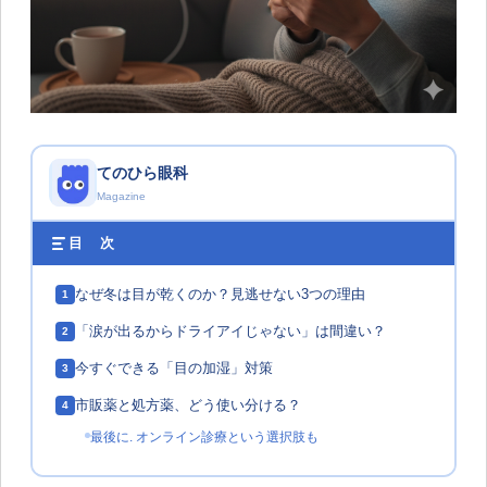
てのひら眼科
Magazine
目 次
なぜ冬は目が乾くのか？見逃せない3つの理由
1
「涙が出るからドライアイじゃない」は間違い？
2
今すぐできる「目の加湿」対策
3
市販薬と処方薬、どう使い分ける？
4
最後に. オンライン診療という選択肢も