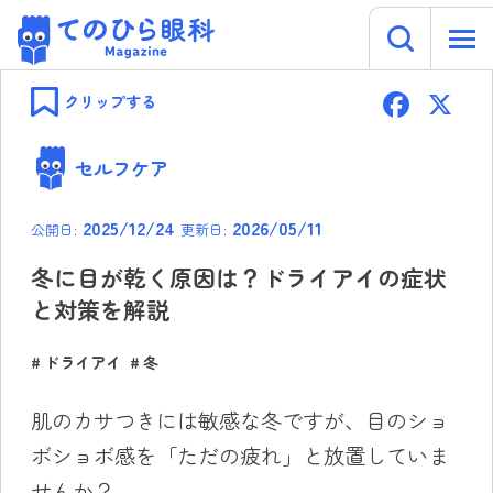
キーワー
てのひら眼科 Magazine
Skip
F
to
クリップする
content
ac
e
セルフケア
b
2025/12/24
2026/05/11
公開日:
更新日:
o
ok
冬に目が乾く原因は？ドライアイの症状
と対策を解説
ドライアイ
冬
肌のカサつきには敏感な冬ですが、目のショ
ボショボ感を「ただの疲れ」と放置していま
せんか？