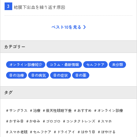
結膜下出血を繰り返す原因
ベスト10を見る
カテゴリー
オンライン診療紹介
コラム・最新情報
セルフケア
未分類
目の治療
目の病気
目の症状
目の薬
タグ
サングラス
治療
後天性眼瞼下垂
おすすめ
オンライン診療
かすみ目
かゆみ
ゴロゴロ
コンタクトレンズ
スマホ
スマホ老眼
セルフケア
ドライアイ
はやり目
ぼやける