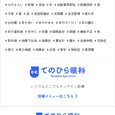
ものもらい
乾燥
充血
冬
加齢黄斑変性
医療技術
夏
子供
春
涙
涙堂閉塞症
点眼薬
生活習慣
疲れ目
白内障
目が赤い
目のかゆみ
目のぴくぴく
目の腫れ
目の違和感
目やに
目薬
眼精疲労
眼鏡
睡眠不足
秋
紫外線
結膜下出血
結膜炎
翼状片
腫れ
自律神経
花粉症
視力
視力検査
角膜炎
近視
雪目
飛蚊症
麦芽腫
てのひら眼科
いつでもどこでもオンライン診療
診療メニューはこちら
てのひら眼科